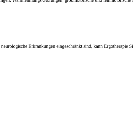
ungen, Wahrnehmungs-Störungen, grobmotorische und feinmotorische D
 neurologische Erkrankungen eingeschränkt sind, kann Ergotherapie Sie