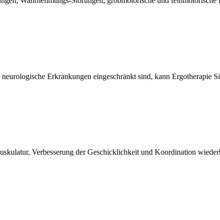
ungen, Wahrnehmungs-Störungen, grobmotorische und feinmotorische D
 neurologische Erkrankungen eingeschränkt sind, kann Ergotherapie Sie
uskulatur, Verbesserung der Geschicklichkeit und Koordination wiederh