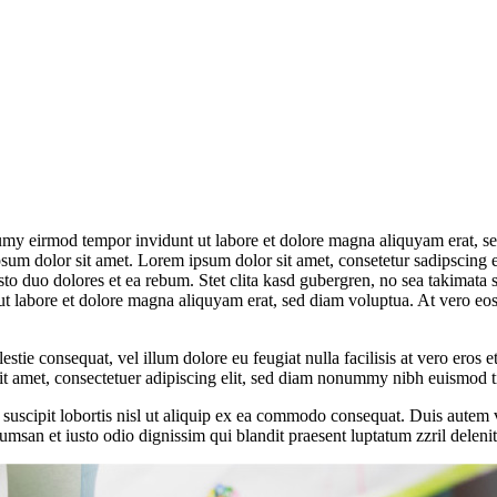
umy eirmod tempor invidunt ut labore et dolore magna aliquyam erat, se
psum dolor sit amet. Lorem ipsum dolor sit amet, consetetur sadipscing 
to duo dolores et ea rebum. Stet clita kasd gubergren, no sea takimata 
t labore et dolore magna aliquyam erat, sed diam voluptua. At vero eos 
estie consequat, vel illum dolore eu feugiat nulla facilisis at vero eros 
 sit amet, consectetuer adipiscing elit, sed diam nonummy nibh euismod t
uscipit lobortis nisl ut aliquip ex ea commodo consequat. Duis autem vel
cumsan et iusto odio dignissim qui blandit praesent luptatum zzril delenit 