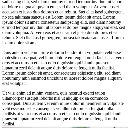
sadipscing elitr, sed diam nonumy eirmod tempor invidunt ut labore
et dolore magna aliquyam erat, sed diam voluptua. At vero eos et
accusam et justo duo dolores et ea rebum. Stet clita kasd gubergren,
no sea takimata sanctus est Lorem ipsum dolor sit amet. Lorem
ipsum dolor sit amet, consetetur sadipscing elitr, sed diam nonumy
eirmod tempor invidunt ut labore et dolore magna aliquyam erat, sed
diam voluptua. At vero eos et accusam et justo duo dolores et ea
rebum. Stet clita kasd gubergren, no sea takimata sanctus est Lorem
ipsum dolor sit amet.
Duis autem vel eum iriure dolor in hendrerit in vulputate velit esse
molestie consequat, vel illum dolore eu feugiat nulla facilisis at vero
eros et accumsan et iusto odio dignissim qui blandit praesent
luptatum zzril delenit augue duis dolore te feugait nulla facilisi.
Lorem ipsum dolor sit amet, consectetuer adipiscing elit, sed diam
nonummy nibh euismod tincidunt ut laoreet dolore magna aliquam
erat volutpat.
Ut wisi enim ad minim veniam, quis nostrud exerci tation
ullamcorper suscipit lobortis nisl ut aliquip ex ea commodo
consequat. Duis autem vel eum iriure dolor in hendrerit in vulputate
velit esse molestie consequat, vel illum dolore eu feugiat nulla
facilisis at vero eros et accumsan et iusto odio dignissim qui blandit
praesent luptatum zzril delenit augue duis dolore te feugait nulla
facilisi.