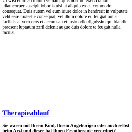
Ut wisi enim ad minim veniam, quis nostrud exerci tation
ullamcorper suscipit lobortis nisl ut aliquip ex ea commodo
consequat. Duis autem vel eum iriure dolor in hendrerit in vulputate
velit esse molestie consequat, vel illum dolore eu feugiat nulla
facilisis at vero eros et accumsan et iusto odio dignissim qui blandit
praesent luptatum zzril delenit augue duis dolore te feugait nulla
facilisi.
Therapieablauf
Sie waren mit Ihrem Kind, Ihrem Angehörigen oder auch selbst
beim Arzt und dieser hat Ihnen Ergotherapie verordnet?