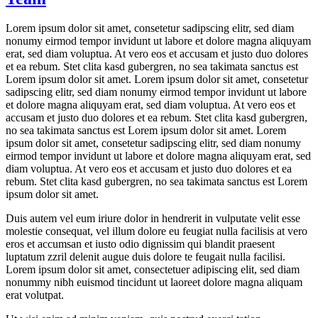
Lorem ipsum dolor sit amet, consetetur sadipscing elitr, sed diam
nonumy eirmod tempor invidunt ut labore et dolore magna aliquyam
erat, sed diam voluptua. At vero eos et accusam et justo duo dolores
et ea rebum. Stet clita kasd gubergren, no sea takimata sanctus est
Lorem ipsum dolor sit amet. Lorem ipsum dolor sit amet, consetetur
sadipscing elitr, sed diam nonumy eirmod tempor invidunt ut labore
et dolore magna aliquyam erat, sed diam voluptua. At vero eos et
accusam et justo duo dolores et ea rebum. Stet clita kasd gubergren,
no sea takimata sanctus est Lorem ipsum dolor sit amet. Lorem
ipsum dolor sit amet, consetetur sadipscing elitr, sed diam nonumy
eirmod tempor invidunt ut labore et dolore magna aliquyam erat, sed
diam voluptua. At vero eos et accusam et justo duo dolores et ea
rebum. Stet clita kasd gubergren, no sea takimata sanctus est Lorem
ipsum dolor sit amet.
Duis autem vel eum iriure dolor in hendrerit in vulputate velit esse
molestie consequat, vel illum dolore eu feugiat nulla facilisis at vero
eros et accumsan et iusto odio dignissim qui blandit praesent
luptatum zzril delenit augue duis dolore te feugait nulla facilisi.
Lorem ipsum dolor sit amet, consectetuer adipiscing elit, sed diam
nonummy nibh euismod tincidunt ut laoreet dolore magna aliquam
erat volutpat.