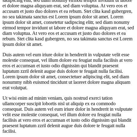
sadipscing elitr, sed diam nonumy eirmod tempor invidunt ut labore
et dolore magna aliquyam erat, sed diam voluptua. At vero eos et
accusam et justo duo dolores et ea rebum. Stet clita kasd gubergren,
no sea takimata sanctus est Lorem ipsum dolor sit amet. Lorem
ipsum dolor sit amet, consetetur sadipscing elitr, sed diam nonumy
eirmod tempor invidunt ut labore et dolore magna aliquyam erat, sed
diam voluptua. At vero eos et accusam et justo duo dolores et ea
rebum. Stet clita kasd gubergren, no sea takimata sanctus est Lorem
ipsum dolor sit amet.
Duis autem vel eum iriure dolor in hendrerit in vulputate velit esse
molestie consequat, vel illum dolore eu feugiat nulla facilisis at vero
eros et accumsan et iusto odio dignissim qui blandit praesent
luptatum zzril delenit augue duis dolore te feugait nulla facilisi.
Lorem ipsum dolor sit amet, consectetuer adipiscing elit, sed diam
nonummy nibh euismod tincidunt ut laoreet dolore magna aliquam
erat volutpat.
Ut wisi enim ad minim veniam, quis nostrud exerci tation
ullamcorper suscipit lobortis nisl ut aliquip ex ea commodo
consequat. Duis autem vel eum iriure dolor in hendrerit in vulputate
velit esse molestie consequat, vel illum dolore eu feugiat nulla
facilisis at vero eros et accumsan et iusto odio dignissim qui blandit
praesent luptatum zzril delenit augue duis dolore te feugait nulla
facilisi.