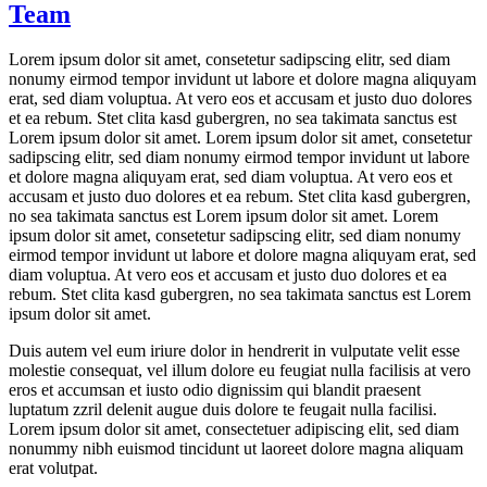
Team
Lorem ipsum dolor sit amet, consetetur sadipscing elitr, sed diam
nonumy eirmod tempor invidunt ut labore et dolore magna aliquyam
erat, sed diam voluptua. At vero eos et accusam et justo duo dolores
et ea rebum. Stet clita kasd gubergren, no sea takimata sanctus est
Lorem ipsum dolor sit amet. Lorem ipsum dolor sit amet, consetetur
sadipscing elitr, sed diam nonumy eirmod tempor invidunt ut labore
et dolore magna aliquyam erat, sed diam voluptua. At vero eos et
accusam et justo duo dolores et ea rebum. Stet clita kasd gubergren,
no sea takimata sanctus est Lorem ipsum dolor sit amet. Lorem
ipsum dolor sit amet, consetetur sadipscing elitr, sed diam nonumy
eirmod tempor invidunt ut labore et dolore magna aliquyam erat, sed
diam voluptua. At vero eos et accusam et justo duo dolores et ea
rebum. Stet clita kasd gubergren, no sea takimata sanctus est Lorem
ipsum dolor sit amet.
Duis autem vel eum iriure dolor in hendrerit in vulputate velit esse
molestie consequat, vel illum dolore eu feugiat nulla facilisis at vero
eros et accumsan et iusto odio dignissim qui blandit praesent
luptatum zzril delenit augue duis dolore te feugait nulla facilisi.
Lorem ipsum dolor sit amet, consectetuer adipiscing elit, sed diam
nonummy nibh euismod tincidunt ut laoreet dolore magna aliquam
erat volutpat.