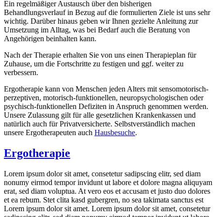
Ein regelmäßiger Austausch über den bisherigen
Behandlungsverlauf in Bezug auf die formulierten Ziele ist uns sehr
wichtig. Darüber hinaus geben wir Ihnen gezielte Anleitung zur
Umsetzung im Alltag, was bei Bedarf auch die Beratung von
Angehörigen beinhalten kann.
Nach der Therapie erhalten Sie von uns einen Therapieplan für
Zuhause, um die Fortschritte zu festigen und ggf. weiter zu
verbessern.
Ergotherapie kann von Menschen jeden Alters mit sensomotorisch-
perzeptiven, motorisch-funktionellen, neuropsychologischen oder
psychisch-funktionellen Defiziten in Anspruch genommen werden.
Unsere Zulassung gilt für alle gesetzlichen Krankenkassen und
natürlich auch für Privatversicherte. Selbstverständlich machen
unsere Ergotherapeuten auch
Hausbesuche
.
Ergotherapie
Lorem ipsum dolor sit amet, consetetur sadipscing elitr, sed diam
nonumy eirmod tempor invidunt ut labore et dolore magna aliquyam
erat, sed diam voluptua. At vero eos et accusam et justo duo dolores
et ea rebum. Stet clita kasd gubergren, no sea takimata sanctus est
Lorem ipsum dolor sit amet. Lorem ipsum dolor sit amet, consetetur