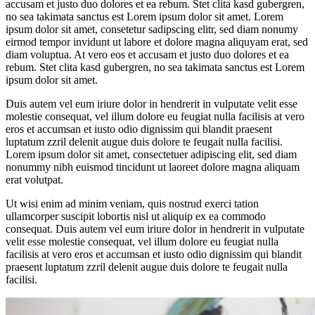
accusam et justo duo dolores et ea rebum. Stet clita kasd gubergren,
no sea takimata sanctus est Lorem ipsum dolor sit amet. Lorem
ipsum dolor sit amet, consetetur sadipscing elitr, sed diam nonumy
eirmod tempor invidunt ut labore et dolore magna aliquyam erat, sed
diam voluptua. At vero eos et accusam et justo duo dolores et ea
rebum. Stet clita kasd gubergren, no sea takimata sanctus est Lorem
ipsum dolor sit amet.
Duis autem vel eum iriure dolor in hendrerit in vulputate velit esse
molestie consequat, vel illum dolore eu feugiat nulla facilisis at vero
eros et accumsan et iusto odio dignissim qui blandit praesent
luptatum zzril delenit augue duis dolore te feugait nulla facilisi.
Lorem ipsum dolor sit amet, consectetuer adipiscing elit, sed diam
nonummy nibh euismod tincidunt ut laoreet dolore magna aliquam
erat volutpat.
Ut wisi enim ad minim veniam, quis nostrud exerci tation
ullamcorper suscipit lobortis nisl ut aliquip ex ea commodo
consequat. Duis autem vel eum iriure dolor in hendrerit in vulputate
velit esse molestie consequat, vel illum dolore eu feugiat nulla
facilisis at vero eros et accumsan et iusto odio dignissim qui blandit
praesent luptatum zzril delenit augue duis dolore te feugait nulla
facilisi.