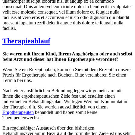
ullamcorper suscipit lobortis nisl ut aliquip ex ea commodo
consequat. Duis autem vel eum iriure dolor in hendrerit in vulputate
velit esse molestie consequat, vel illum dolore eu feugiat nulla
facilisis at vero eros et accumsan et iusto odio dignissim qui blandit
praesent luptatum zzril delenit augue duis dolore te feugait nulla
facilisi.
Therapieablauf
Sie waren mit Ihrem Kind, Ihrem Angehörigen oder auch selbst
beim Arzt und dieser hat Ihnen Ergotherapie verordnet?
Wenn Sie ein Rezept haben, kommen Sie mit dem Rezept in unsere
Praxis für Ergotherapie nach Buchen. Bitte vereinbaren Sie einen
Termin bei uns.
Nach einer ausführlichen Befundung legen wir gemeinsam mit
Ihnen die ergotherapeutischen Ziele fest und erstellen einen
individuellen Behandlungsplan. Wir legen Wert auf Kontinuität in
der Therapie, d.h. Sie werden ausschließlich von einem
Ergotherapeuten
behandelt und haben somit keine
Therapeutenwechsel.
Ein regelmäßiger Austausch über den bisherigen
Behandlungsverlauf in Bezug auf die formulierten Ziele ist uns sehr