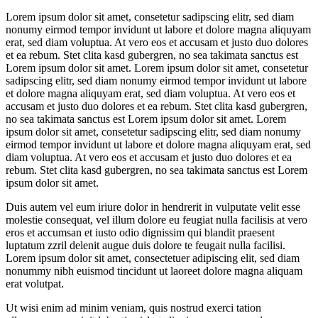
Lorem ipsum dolor sit amet, consetetur sadipscing elitr, sed diam
nonumy eirmod tempor invidunt ut labore et dolore magna aliquyam
erat, sed diam voluptua. At vero eos et accusam et justo duo dolores
et ea rebum. Stet clita kasd gubergren, no sea takimata sanctus est
Lorem ipsum dolor sit amet. Lorem ipsum dolor sit amet, consetetur
sadipscing elitr, sed diam nonumy eirmod tempor invidunt ut labore
et dolore magna aliquyam erat, sed diam voluptua. At vero eos et
accusam et justo duo dolores et ea rebum. Stet clita kasd gubergren,
no sea takimata sanctus est Lorem ipsum dolor sit amet. Lorem
ipsum dolor sit amet, consetetur sadipscing elitr, sed diam nonumy
eirmod tempor invidunt ut labore et dolore magna aliquyam erat, sed
diam voluptua. At vero eos et accusam et justo duo dolores et ea
rebum. Stet clita kasd gubergren, no sea takimata sanctus est Lorem
ipsum dolor sit amet.
Duis autem vel eum iriure dolor in hendrerit in vulputate velit esse
molestie consequat, vel illum dolore eu feugiat nulla facilisis at vero
eros et accumsan et iusto odio dignissim qui blandit praesent
luptatum zzril delenit augue duis dolore te feugait nulla facilisi.
Lorem ipsum dolor sit amet, consectetuer adipiscing elit, sed diam
nonummy nibh euismod tincidunt ut laoreet dolore magna aliquam
erat volutpat.
Ut wisi enim ad minim veniam, quis nostrud exerci tation