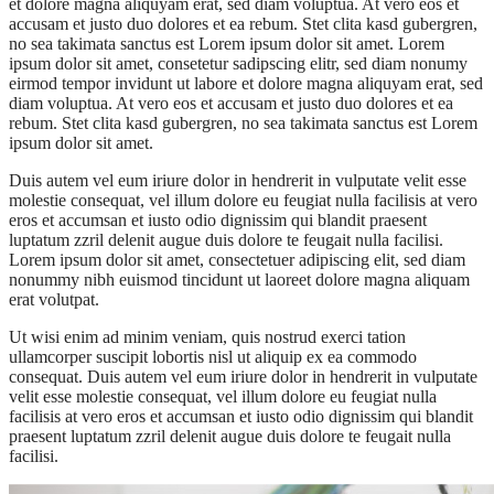
et dolore magna aliquyam erat, sed diam voluptua. At vero eos et
accusam et justo duo dolores et ea rebum. Stet clita kasd gubergren,
no sea takimata sanctus est Lorem ipsum dolor sit amet. Lorem
ipsum dolor sit amet, consetetur sadipscing elitr, sed diam nonumy
eirmod tempor invidunt ut labore et dolore magna aliquyam erat, sed
diam voluptua. At vero eos et accusam et justo duo dolores et ea
rebum. Stet clita kasd gubergren, no sea takimata sanctus est Lorem
ipsum dolor sit amet.
Duis autem vel eum iriure dolor in hendrerit in vulputate velit esse
molestie consequat, vel illum dolore eu feugiat nulla facilisis at vero
eros et accumsan et iusto odio dignissim qui blandit praesent
luptatum zzril delenit augue duis dolore te feugait nulla facilisi.
Lorem ipsum dolor sit amet, consectetuer adipiscing elit, sed diam
nonummy nibh euismod tincidunt ut laoreet dolore magna aliquam
erat volutpat.
Ut wisi enim ad minim veniam, quis nostrud exerci tation
ullamcorper suscipit lobortis nisl ut aliquip ex ea commodo
consequat. Duis autem vel eum iriure dolor in hendrerit in vulputate
velit esse molestie consequat, vel illum dolore eu feugiat nulla
facilisis at vero eros et accumsan et iusto odio dignissim qui blandit
praesent luptatum zzril delenit augue duis dolore te feugait nulla
facilisi.