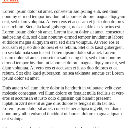
Lorem ipsum dolor sit amet, consetetur sadipscing elitr, sed diam
nonumy eirmod tempor invidunt ut labore et dolore magna aliquyam
erat, sed diam voluptua. At vero eos et accusam et justo duo dolores
et ea rebum. Stet clita kasd gubergren, no sea takimata sanctus est
Lorem ipsum dolor sit amet. Lorem ipsum dolor sit amet, consetetur
sadipscing elitr, sed diam nonumy eirmod tempor invidunt ut labore
et dolore magna aliquyam erat, sed diam voluptua. At vero eos et
accusam et justo duo dolores et ea rebum. Stet clita kasd gubergren,
no sea takimata sanctus est Lorem ipsum dolor sit amet. Lorem
ipsum dolor sit amet, consetetur sadipscing elitr, sed diam nonumy
eirmod tempor invidunt ut labore et dolore magna aliquyam erat, sed
diam voluptua. At vero eos et accusam et justo duo dolores et ea
rebum. Stet clita kasd gubergren, no sea takimata sanctus est Lorem
ipsum dolor sit amet.
Duis autem vel eum iriure dolor in hendrerit in vulputate velit esse
molestie consequat, vel illum dolore eu feugiat nulla facilisis at vero
eros et accumsan et iusto odio dignissim qui blandit praesent
luptatum zzril delenit augue duis dolore te feugait nulla facilisi.
Lorem ipsum dolor sit amet, consectetuer adipiscing elit, sed diam
nonummy nibh euismod tincidunt ut laoreet dolore magna aliquam
erat volutpat.