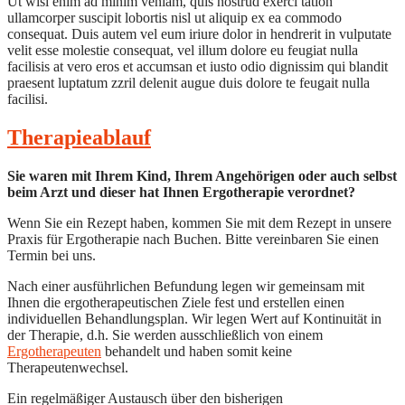
Ut wisi enim ad minim veniam, quis nostrud exerci tation
ullamcorper suscipit lobortis nisl ut aliquip ex ea commodo
consequat. Duis autem vel eum iriure dolor in hendrerit in vulputate
velit esse molestie consequat, vel illum dolore eu feugiat nulla
facilisis at vero eros et accumsan et iusto odio dignissim qui blandit
praesent luptatum zzril delenit augue duis dolore te feugait nulla
facilisi.
Therapieablauf
Sie waren mit Ihrem Kind, Ihrem Angehörigen oder auch selbst
beim Arzt und dieser hat Ihnen Ergotherapie verordnet?
Wenn Sie ein Rezept haben, kommen Sie mit dem Rezept in unsere
Praxis für Ergotherapie nach Buchen. Bitte vereinbaren Sie einen
Termin bei uns.
Nach einer ausführlichen Befundung legen wir gemeinsam mit
Ihnen die ergotherapeutischen Ziele fest und erstellen einen
individuellen Behandlungsplan. Wir legen Wert auf Kontinuität in
der Therapie, d.h. Sie werden ausschließlich von einem
Ergotherapeuten
behandelt und haben somit keine
Therapeutenwechsel.
Ein regelmäßiger Austausch über den bisherigen