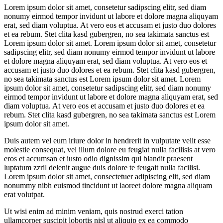
Lorem ipsum dolor sit amet, consetetur sadipscing elitr, sed diam
nonumy eirmod tempor invidunt ut labore et dolore magna aliquyam
erat, sed diam voluptua. At vero eos et accusam et justo duo dolores
et ea rebum. Stet clita kasd gubergren, no sea takimata sanctus est
Lorem ipsum dolor sit amet. Lorem ipsum dolor sit amet, consetetur
sadipscing elitr, sed diam nonumy eirmod tempor invidunt ut labore
et dolore magna aliquyam erat, sed diam voluptua. At vero eos et
accusam et justo duo dolores et ea rebum. Stet clita kasd gubergren,
no sea takimata sanctus est Lorem ipsum dolor sit amet. Lorem
ipsum dolor sit amet, consetetur sadipscing elitr, sed diam nonumy
eirmod tempor invidunt ut labore et dolore magna aliquyam erat, sed
diam voluptua. At vero eos et accusam et justo duo dolores et ea
rebum. Stet clita kasd gubergren, no sea takimata sanctus est Lorem
ipsum dolor sit amet.
Duis autem vel eum iriure dolor in hendrerit in vulputate velit esse
molestie consequat, vel illum dolore eu feugiat nulla facilisis at vero
eros et accumsan et iusto odio dignissim qui blandit praesent
luptatum zzril delenit augue duis dolore te feugait nulla facilisi.
Lorem ipsum dolor sit amet, consectetuer adipiscing elit, sed diam
nonummy nibh euismod tincidunt ut laoreet dolore magna aliquam
erat volutpat.
Ut wisi enim ad minim veniam, quis nostrud exerci tation
ullamcorper suscipit lobortis nisl ut aliquip ex ea commodo