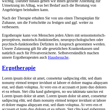
wichtig. Darüber hinaus geben wir Ihnen gezielte Anleitung zur
Umsetzung im Alltag, was bei Bedarf auch die Beratung von
Angehörigen beinhalten kann.
Nach der Therapie erhalten Sie von uns einen Therapieplan für
Zuhause, um die Fortschritte zu festigen und ggf. weiter zu
verbessern.
Ergotherapie kann von Menschen jeden Alters mit sensomotorisch-
perzeptiven, motorisch-funktionellen, neuropsychologischen oder
psychisch-funktionellen Defiziten in Anspruch genommen werden.
Unsere Zulassung gilt für alle gesetzlichen Krankenkassen und
natürlich auch für Privatversicherte. Selbstverständlich machen
unsere Ergotherapeuten auch
Hausbesuche
.
Ergotherapie
Lorem ipsum dolor sit amet, consetetur sadipscing elitr, sed diam
nonumy eirmod tempor invidunt ut labore et dolore magna aliquyam
erat, sed diam voluptua. At vero eos et accusam et justo duo dolores
et ea rebum. Stet clita kasd gubergren, no sea takimata sanctus est
Lorem ipsum dolor sit amet. Lorem ipsum dolor sit amet, consetetur
sadipscing elitr, sed diam nonumy eirmod tempor invidunt ut labore
et dolore magna aliquyam erat, sed diam voluptua. At vero eos et
accusam et justo duo dolores et ea rebum. Stet clita kasd gubergren,