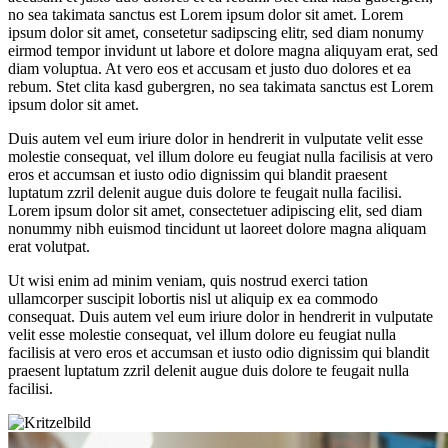
no sea takimata sanctus est Lorem ipsum dolor sit amet. Lorem
ipsum dolor sit amet, consetetur sadipscing elitr, sed diam nonumy
eirmod tempor invidunt ut labore et dolore magna aliquyam erat, sed
diam voluptua. At vero eos et accusam et justo duo dolores et ea
rebum. Stet clita kasd gubergren, no sea takimata sanctus est Lorem
ipsum dolor sit amet.
Duis autem vel eum iriure dolor in hendrerit in vulputate velit esse
molestie consequat, vel illum dolore eu feugiat nulla facilisis at vero
eros et accumsan et iusto odio dignissim qui blandit praesent
luptatum zzril delenit augue duis dolore te feugait nulla facilisi.
Lorem ipsum dolor sit amet, consectetuer adipiscing elit, sed diam
nonummy nibh euismod tincidunt ut laoreet dolore magna aliquam
erat volutpat.
Ut wisi enim ad minim veniam, quis nostrud exerci tation
ullamcorper suscipit lobortis nisl ut aliquip ex ea commodo
consequat. Duis autem vel eum iriure dolor in hendrerit in vulputate
velit esse molestie consequat, vel illum dolore eu feugiat nulla
facilisis at vero eros et accumsan et iusto odio dignissim qui blandit
praesent luptatum zzril delenit augue duis dolore te feugait nulla
facilisi.