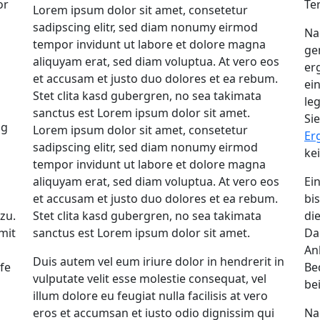
or
Te
Lorem ipsum dolor sit amet, consetetur
sadipscing elitr, sed diam nonumy eirmod
Na
tempor invidunt ut labore et dolore magna
ge
aliquyam erat, sed diam voluptua. At vero eos
er
et accusam et justo duo dolores et ea rebum.
ei
Stet clita kasd gubergren, no sea takimata
le
sanctus est Lorem ipsum dolor sit amet.
Si
ng
Lorem ipsum dolor sit amet, consetetur
Er
sadipscing elitr, sed diam nonumy eirmod
ke
tempor invidunt ut labore et dolore magna
aliquyam erat, sed diam voluptua. At vero eos
Ei
et accusam et justo duo dolores et ea rebum.
bi
zu.
Stet clita kasd gubergren, no sea takimata
die
mit
sanctus est Lorem ipsum dolor sit amet.
Da
An
Duis autem vel eum iriure dolor in hendrerit in
fe
Be
vulputate velit esse molestie consequat, vel
be
illum dolore eu feugiat nulla facilisis at vero
eros et accumsan et iusto odio dignissim qui
Na