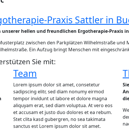
otherapie-Praxis Sattler in B
unserer hellen und freundlichen Ergotherapie-Praxis i
usterplatz zwischen den Parkplätzen Wilhelmstraße und Mu
lhelmstraße. Ein Aufzug bringt Menschen mit eingeschränk
rstützen Sie mit:
Team
T
Lorem ipsum dolor sit amet, consetetur
Si
sadipscing elitr, sed diam nonumy eirmod
An
n
tempor invidunt ut labore et dolore magna
di
aliquyam erat, sed diam voluptua. At vero eos
We
et accusam et justo duo dolores et ea rebum.
de
Stet clita kasd gubergren, no sea takimata
na
sanctus est Lorem ipsum dolor sit amet.