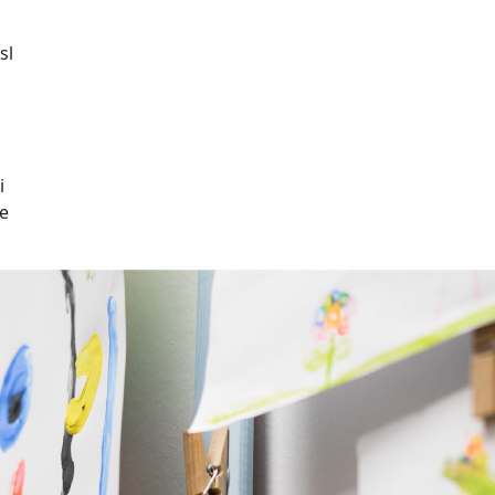
sl
i
ue