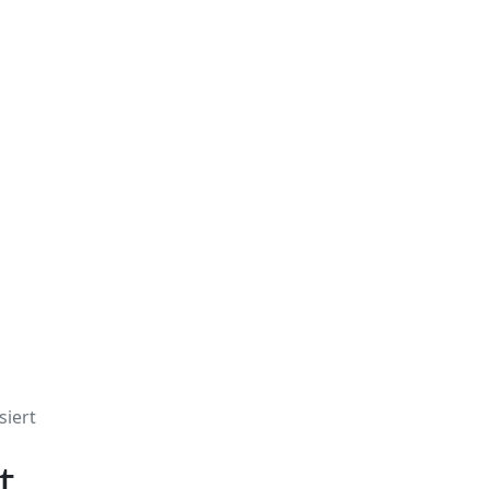
siert
t