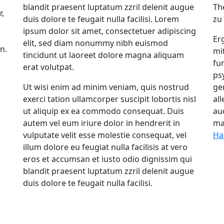
blandit praesent luptatum zzril delenit augue
Th
r,
duis dolore te feugait nulla facilisi. Lorem
zu
u
ipsum dolor sit amet, consectetuer adipiscing
Er
elit, sed diam nonummy nibh euismod
n.
mi
tincidunt ut laoreet dolore magna aliquam
fu
erat volutpat.
ps
Ut wisi enim ad minim veniam, quis nostrud
ge
exerci tation ullamcorper suscipit lobortis nisl
al
ut aliquip ex ea commodo consequat. Duis
au
autem vel eum iriure dolor in hendrerit in
ma
vulputate velit esse molestie consequat, vel
Ha
illum dolore eu feugiat nulla facilisis at vero
eros et accumsan et iusto odio dignissim qui
blandit praesent luptatum zzril delenit augue
duis dolore te feugait nulla facilisi.