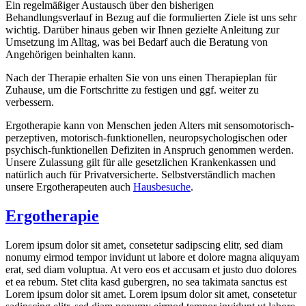
Ein regelmäßiger Austausch über den bisherigen
Behandlungsverlauf in Bezug auf die formulierten Ziele ist uns sehr
wichtig. Darüber hinaus geben wir Ihnen gezielte Anleitung zur
Umsetzung im Alltag, was bei Bedarf auch die Beratung von
Angehörigen beinhalten kann.
Nach der Therapie erhalten Sie von uns einen Therapieplan für
Zuhause, um die Fortschritte zu festigen und ggf. weiter zu
verbessern.
Ergotherapie kann von Menschen jeden Alters mit sensomotorisch-
perzeptiven, motorisch-funktionellen, neuropsychologischen oder
psychisch-funktionellen Defiziten in Anspruch genommen werden.
Unsere Zulassung gilt für alle gesetzlichen Krankenkassen und
natürlich auch für Privatversicherte. Selbstverständlich machen
unsere Ergotherapeuten auch
Hausbesuche
.
Ergotherapie
Lorem ipsum dolor sit amet, consetetur sadipscing elitr, sed diam
nonumy eirmod tempor invidunt ut labore et dolore magna aliquyam
erat, sed diam voluptua. At vero eos et accusam et justo duo dolores
et ea rebum. Stet clita kasd gubergren, no sea takimata sanctus est
Lorem ipsum dolor sit amet. Lorem ipsum dolor sit amet, consetetur