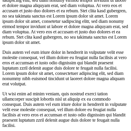
sadipscing elitr, sed diam nonumy eirmod tempor invidunt ut labore
et dolore magna aliquyam erat, sed diam voluptua. At vero eos et
accusam et justo duo dolores et ea rebum. Stet clita kasd gubergren,
no sea takimata sanctus est Lorem ipsum dolor sit amet. Lorem
ipsum dolor sit amet, consetetur sadipscing elitr, sed diam nonumy
eirmod tempor invidunt ut labore et dolore magna aliquyam erat, sed
diam voluptua. At vero eos et accusam et justo duo dolores et ea
rebum. Stet clita kasd gubergren, no sea takimata sanctus est Lorem
ipsum dolor sit amet.
Duis autem vel eum iriure dolor in hendrerit in vulputate velit esse
molestie consequat, vel illum dolore eu feugiat nulla facilisis at vero
eros et accumsan et iusto odio dignissim qui blandit praesent
luptatum zzril delenit augue duis dolore te feugait nulla facilisi.
Lorem ipsum dolor sit amet, consectetuer adipiscing elit, sed diam
nonummy nibh euismod tincidunt ut laoreet dolore magna aliquam
erat volutpat.
Ut wisi enim ad minim veniam, quis nostrud exerci tation
ullamcorper suscipit lobortis nisl ut aliquip ex ea commodo
consequat. Duis autem vel eum iriure dolor in hendrerit in vulputate
velit esse molestie consequat, vel illum dolore eu feugiat nulla
facilisis at vero eros et accumsan et iusto odio dignissim qui blandit
praesent luptatum zzril delenit augue duis dolore te feugait nulla
facilisi.