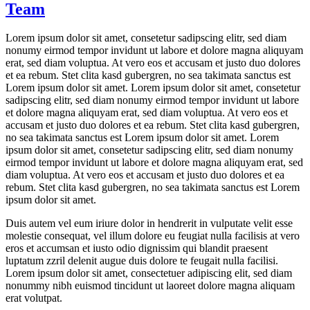
Team
Lorem ipsum dolor sit amet, consetetur sadipscing elitr, sed diam
nonumy eirmod tempor invidunt ut labore et dolore magna aliquyam
erat, sed diam voluptua. At vero eos et accusam et justo duo dolores
et ea rebum. Stet clita kasd gubergren, no sea takimata sanctus est
Lorem ipsum dolor sit amet. Lorem ipsum dolor sit amet, consetetur
sadipscing elitr, sed diam nonumy eirmod tempor invidunt ut labore
et dolore magna aliquyam erat, sed diam voluptua. At vero eos et
accusam et justo duo dolores et ea rebum. Stet clita kasd gubergren,
no sea takimata sanctus est Lorem ipsum dolor sit amet. Lorem
ipsum dolor sit amet, consetetur sadipscing elitr, sed diam nonumy
eirmod tempor invidunt ut labore et dolore magna aliquyam erat, sed
diam voluptua. At vero eos et accusam et justo duo dolores et ea
rebum. Stet clita kasd gubergren, no sea takimata sanctus est Lorem
ipsum dolor sit amet.
Duis autem vel eum iriure dolor in hendrerit in vulputate velit esse
molestie consequat, vel illum dolore eu feugiat nulla facilisis at vero
eros et accumsan et iusto odio dignissim qui blandit praesent
luptatum zzril delenit augue duis dolore te feugait nulla facilisi.
Lorem ipsum dolor sit amet, consectetuer adipiscing elit, sed diam
nonummy nibh euismod tincidunt ut laoreet dolore magna aliquam
erat volutpat.