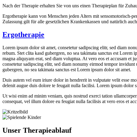
Nach der Therapie erhalten Sie von uns einen Therapieplan für Zuhause
Ergotherapie kann von Menschen jeden Alters mit sensomotorisch-pe
Zulassung gilt für alle gesetzlichen Krankenkassen und natürlich auc
Ergotherapie
Lorem ipsum dolor sit amet, consetetur sadipscing elitr, sed diam non
rebum. Stet clita kasd gubergren, no sea takimata sanctus est Lorem i
magna aliquyam erat, sed diam voluptua. At vero eos et accusam et jus
consetetur sadipscing elitr, sed diam nonumy eirmod tempor invidunt u
gubergren, no sea takimata sanctus est Lorem ipsum dolor sit amet.
Duis autem vel eum iriure dolor in hendrerit in vulputate velit esse mol
delenit augue duis dolore te feugait nulla facilisi. Lorem ipsum dolor
Ut wisi enim ad minim veniam, quis nostrud exerci tation ullamcorper s
consequat, vel illum dolore eu feugiat nulla facilisis at vero eros et ac
Unser
Therapieablauf