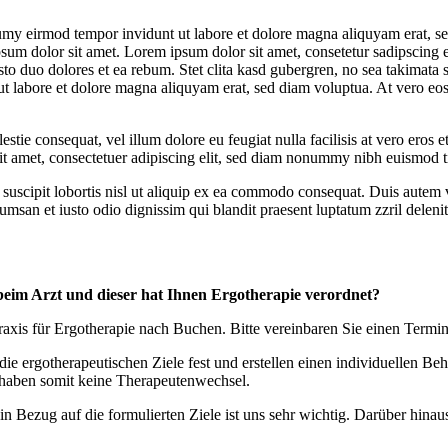
umy eirmod tempor invidunt ut labore et dolore magna aliquyam erat, se
psum dolor sit amet. Lorem ipsum dolor sit amet, consetetur sadipscing 
to duo dolores et ea rebum. Stet clita kasd gubergren, no sea takimata 
t labore et dolore magna aliquyam erat, sed diam voluptua. At vero eos 
estie consequat, vel illum dolore eu feugiat nulla facilisis at vero eros 
 sit amet, consectetuer adipiscing elit, sed diam nonummy nibh euismod t
uscipit lobortis nisl ut aliquip ex ea commodo consequat. Duis autem vel
cumsan et iusto odio dignissim qui blandit praesent luptatum zzril delenit 
beim Arzt und dieser hat Ihnen Ergotherapie verordnet?
xis für Ergotherapie nach Buchen. Bitte vereinbaren Sie einen Termin
 ergotherapeutischen Ziele fest und erstellen einen individuellen Beha
haben somit keine Therapeutenwechsel.
n Bezug auf die formulierten Ziele ist uns sehr wichtig. Darüber hina