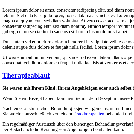
Lorem ipsum dolor sit amet, consetetur sadipscing elitr, sed diam non
rebum. Stet clita kasd gubergren, no sea takimata sanctus est Lorem i
magna aliquyam erat, sed diam voluptua. At vero eos et accusam et jus
consetetur sadipscing elitr, sed diam nonumy eirmod tempor invidunt u
gubergren, no sea takimata sanctus est Lorem ipsum dolor sit amet.
Duis autem vel eum iriure dolor in hendrerit in vulputate velit esse mol
delenit augue duis dolore te feugait nulla facilisi. Lorem ipsum dolor
Ut wisi enim ad minim veniam, quis nostrud exerci tation ullamcorper s
consequat, vel illum dolore eu feugiat nulla facilisis at vero eros et ac
Therapieablauf
Sie waren mit Ihrem Kind, Ihrem Angehörigen oder auch selbst 
Wenn Sie ein Rezept haben, kommen Sie mit dem Rezept in unsere Pra
Nach einer ausführlichen Befundung legen wir gemeinsam mit Ihnen die
Sie werden ausschließlich von einem
Ergotherapeuten
behandelt und 
Ein regelmäßiger Austausch über den bisherigen Behandlungsverlauf i
bei Bedarf auch die Beratung von Angehörigen beinhalten kann.