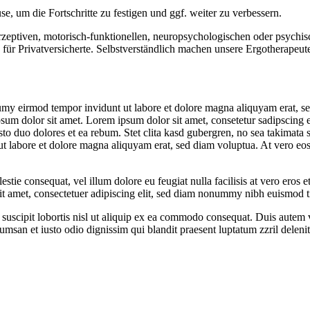
, um die Fortschritte zu festigen und ggf. weiter zu verbessern.
rzeptiven, motorisch-funktionellen, neuropsychologischen oder psych
h für Privatversicherte. Selbstverständlich machen unsere Ergotherapeu
umy eirmod tempor invidunt ut labore et dolore magna aliquyam erat, se
psum dolor sit amet. Lorem ipsum dolor sit amet, consetetur sadipscing 
to duo dolores et ea rebum. Stet clita kasd gubergren, no sea takimata 
t labore et dolore magna aliquyam erat, sed diam voluptua. At vero eos 
estie consequat, vel illum dolore eu feugiat nulla facilisis at vero eros 
 sit amet, consectetuer adipiscing elit, sed diam nonummy nibh euismod t
uscipit lobortis nisl ut aliquip ex ea commodo consequat. Duis autem vel
cumsan et iusto odio dignissim qui blandit praesent luptatum zzril delenit 