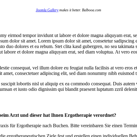
Joomla Gallery
makes it better. Balbooa.com
umy eirmod tempor invidunt ut labore et dolore magna aliquyam erat, se
psum dolor sit amet. Lorem ipsum dolor sit amet, consetetur sadipscing 
to duo dolores et ea rebum. Stet clita kasd gubergren, no sea takimata 
t labore et dolore magna aliquyam erat, sed diam voluptua. At vero eos 
estie consequat, vel illum dolore eu feugiat nulla facilisis at vero eros 
 sit amet, consectetuer adipiscing elit, sed diam nonummy nibh euismod t
uscipit lobortis nisl ut aliquip ex ea commodo consequat. Duis autem vel
cumsan et iusto odio dignissim qui blandit praesent luptatum zzril delenit 
beim Arzt und dieser hat Ihnen Ergotherapie verordnet?
xis für Ergotherapie nach Buchen. Bitte vereinbaren Sie einen Termin
 ergotherapeutischen Ziele fest und erstellen einen individuellen Beha