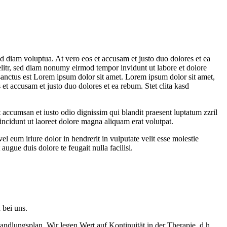
d diam voluptua. At vero eos et accusam et justo duo dolores et ea
elitr, sed diam nonumy eirmod tempor invidunt ut labore et dolore
sanctus est Lorem ipsum dolor sit amet. Lorem ipsum dolor sit amet,
et accusam et justo duo dolores et ea rebum. Stet clita kasd
et accumsan et iusto odio dignissim qui blandit praesent luptatum zzril
incidunt ut laoreet dolore magna aliquam erat volutpat.
 eum iriure dolor in hendrerit in vulputate velit esse molestie
augue duis dolore te feugait nulla facilisi.
 bei uns.
ndlungsplan. Wir legen Wert auf Kontinuität in der Therapie, d.h.