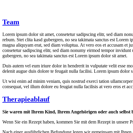
Team
Lorem ipsum dolor sit amet, consetetur sadipscing elitr, sed diam non
rebum. Stet clita kasd gubergren, no sea takimata sanctus est Lorem i
magna aliquyam erat, sed diam voluptua. At vero eos et accusam et jus
consetetur sadipscing elitr, sed diam nonumy eirmod tempor invidunt u
gubergren, no sea takimata sanctus est Lorem ipsum dolor sit amet.
Duis autem vel eum iriure dolor in hendrerit in vulputate velit esse mol
delenit augue duis dolore te feugait nulla facilisi. Lorem ipsum dolor
Ut wisi enim ad minim veniam, quis nostrud exerci tation ullamcorper s
consequat, vel illum dolore eu feugiat nulla facilisis at vero eros et ac
Therapieablauf
Sie waren mit Ihrem Kind, Ihrem Angehörigen oder auch selbst 
Wenn Sie ein Rezept haben, kommen Sie mit dem Rezept in unsere Pra
Nach einer ausführlichen Befundung legen wir gemeinsam mit Ihnen die