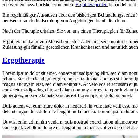
Sie werden ausschließlich von einem
Ergotherapeuten
behandelt und 
Ein regelmäßiger Austausch über den bisherigen Behandlungsverlauf i
bei Bedarf auch die Beratung von Angehörigen beinhalten kann.
Nach der Therapie erhalten Sie von uns einen Therapieplan für Zuhause
Ergotherapie kann von Menschen jeden Alters mit sensomotorisch-pe
Zulassung gilt für alle gesetzlichen Krankenkassen und natürlich auc
Ergotherapie
Lorem ipsum dolor sit amet, consetetur sadipscing elitr, sed diam non
rebum. Stet clita kasd gubergren, no sea takimata sanctus est Lorem i
magna aliquyam erat, sed diam voluptua. At vero eos et accusam et jus
consetetur sadipscing elitr, sed diam nonumy eirmod tempor invidunt u
gubergren, no sea takimata sanctus est Lorem ipsum dolor sit amet.
Duis autem vel eum iriure dolor in hendrerit in vulputate velit esse mol
delenit augue duis dolore te feugait nulla facilisi. Lorem ipsum dolor
Ut wisi enim ad minim veniam, quis nostrud exerci tation ullamcorper s
consequat, vel illum dolore eu feugiat nulla facilisis at vero eros et ac