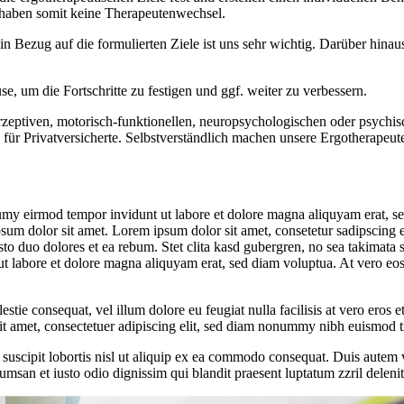
haben somit keine Therapeutenwechsel.
n Bezug auf die formulierten Ziele ist uns sehr wichtig. Darüber hina
, um die Fortschritte zu festigen und ggf. weiter zu verbessern.
rzeptiven, motorisch-funktionellen, neuropsychologischen oder psych
h für Privatversicherte. Selbstverständlich machen unsere Ergotherapeu
umy eirmod tempor invidunt ut labore et dolore magna aliquyam erat, se
psum dolor sit amet. Lorem ipsum dolor sit amet, consetetur sadipscing 
to duo dolores et ea rebum. Stet clita kasd gubergren, no sea takimata 
t labore et dolore magna aliquyam erat, sed diam voluptua. At vero eos 
estie consequat, vel illum dolore eu feugiat nulla facilisis at vero eros 
 sit amet, consectetuer adipiscing elit, sed diam nonummy nibh euismod t
uscipit lobortis nisl ut aliquip ex ea commodo consequat. Duis autem vel
cumsan et iusto odio dignissim qui blandit praesent luptatum zzril delenit 