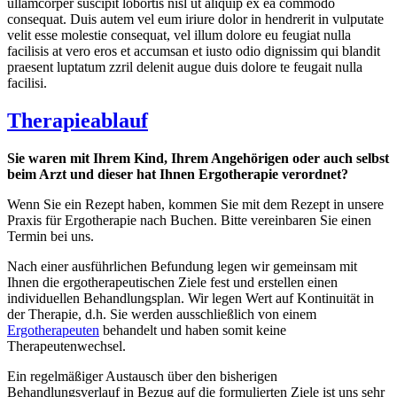
ullamcorper suscipit lobortis nisl ut aliquip ex ea commodo
consequat. Duis autem vel eum iriure dolor in hendrerit in vulputate
velit esse molestie consequat, vel illum dolore eu feugiat nulla
facilisis at vero eros et accumsan et iusto odio dignissim qui blandit
praesent luptatum zzril delenit augue duis dolore te feugait nulla
facilisi.
Therapieablauf
Sie waren mit Ihrem Kind, Ihrem Angehörigen oder auch selbst
beim Arzt und dieser hat Ihnen Ergotherapie verordnet?
Wenn Sie ein Rezept haben, kommen Sie mit dem Rezept in unsere
Praxis für Ergotherapie nach Buchen. Bitte vereinbaren Sie einen
Termin bei uns.
Nach einer ausführlichen Befundung legen wir gemeinsam mit
Ihnen die ergotherapeutischen Ziele fest und erstellen einen
individuellen Behandlungsplan. Wir legen Wert auf Kontinuität in
der Therapie, d.h. Sie werden ausschließlich von einem
Ergotherapeuten
behandelt und haben somit keine
Therapeutenwechsel.
Ein regelmäßiger Austausch über den bisherigen
Behandlungsverlauf in Bezug auf die formulierten Ziele ist uns sehr