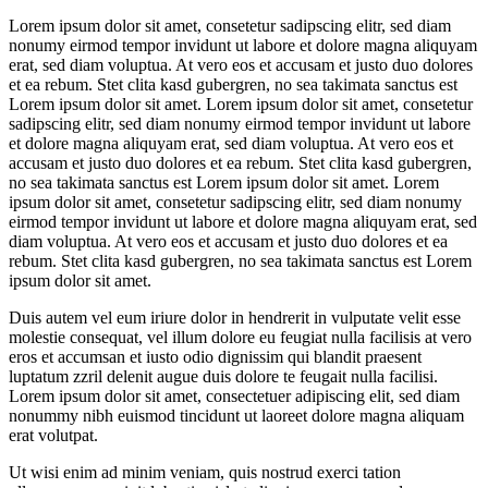
Lorem ipsum dolor sit amet, consetetur sadipscing elitr, sed diam
nonumy eirmod tempor invidunt ut labore et dolore magna aliquyam
erat, sed diam voluptua. At vero eos et accusam et justo duo dolores
et ea rebum. Stet clita kasd gubergren, no sea takimata sanctus est
Lorem ipsum dolor sit amet. Lorem ipsum dolor sit amet, consetetur
sadipscing elitr, sed diam nonumy eirmod tempor invidunt ut labore
et dolore magna aliquyam erat, sed diam voluptua. At vero eos et
accusam et justo duo dolores et ea rebum. Stet clita kasd gubergren,
no sea takimata sanctus est Lorem ipsum dolor sit amet. Lorem
ipsum dolor sit amet, consetetur sadipscing elitr, sed diam nonumy
eirmod tempor invidunt ut labore et dolore magna aliquyam erat, sed
diam voluptua. At vero eos et accusam et justo duo dolores et ea
rebum. Stet clita kasd gubergren, no sea takimata sanctus est Lorem
ipsum dolor sit amet.
Duis autem vel eum iriure dolor in hendrerit in vulputate velit esse
molestie consequat, vel illum dolore eu feugiat nulla facilisis at vero
eros et accumsan et iusto odio dignissim qui blandit praesent
luptatum zzril delenit augue duis dolore te feugait nulla facilisi.
Lorem ipsum dolor sit amet, consectetuer adipiscing elit, sed diam
nonummy nibh euismod tincidunt ut laoreet dolore magna aliquam
erat volutpat.
Ut wisi enim ad minim veniam, quis nostrud exerci tation