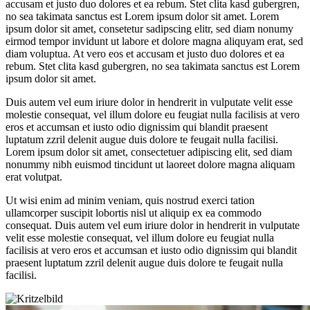
accusam et justo duo dolores et ea rebum. Stet clita kasd gubergren,
no sea takimata sanctus est Lorem ipsum dolor sit amet. Lorem
ipsum dolor sit amet, consetetur sadipscing elitr, sed diam nonumy
eirmod tempor invidunt ut labore et dolore magna aliquyam erat, sed
diam voluptua. At vero eos et accusam et justo duo dolores et ea
rebum. Stet clita kasd gubergren, no sea takimata sanctus est Lorem
ipsum dolor sit amet.
Duis autem vel eum iriure dolor in hendrerit in vulputate velit esse
molestie consequat, vel illum dolore eu feugiat nulla facilisis at vero
eros et accumsan et iusto odio dignissim qui blandit praesent
luptatum zzril delenit augue duis dolore te feugait nulla facilisi.
Lorem ipsum dolor sit amet, consectetuer adipiscing elit, sed diam
nonummy nibh euismod tincidunt ut laoreet dolore magna aliquam
erat volutpat.
Ut wisi enim ad minim veniam, quis nostrud exerci tation
ullamcorper suscipit lobortis nisl ut aliquip ex ea commodo
consequat. Duis autem vel eum iriure dolor in hendrerit in vulputate
velit esse molestie consequat, vel illum dolore eu feugiat nulla
facilisis at vero eros et accumsan et iusto odio dignissim qui blandit
praesent luptatum zzril delenit augue duis dolore te feugait nulla
facilisi.