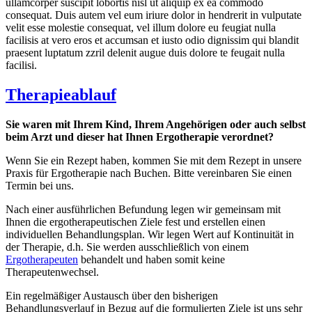
ullamcorper suscipit lobortis nisl ut aliquip ex ea commodo
consequat. Duis autem vel eum iriure dolor in hendrerit in vulputate
velit esse molestie consequat, vel illum dolore eu feugiat nulla
facilisis at vero eros et accumsan et iusto odio dignissim qui blandit
praesent luptatum zzril delenit augue duis dolore te feugait nulla
facilisi.
Therapieablauf
Sie waren mit Ihrem Kind, Ihrem Angehörigen oder auch selbst
beim Arzt und dieser hat Ihnen Ergotherapie verordnet?
Wenn Sie ein Rezept haben, kommen Sie mit dem Rezept in unsere
Praxis für Ergotherapie nach Buchen. Bitte vereinbaren Sie einen
Termin bei uns.
Nach einer ausführlichen Befundung legen wir gemeinsam mit
Ihnen die ergotherapeutischen Ziele fest und erstellen einen
individuellen Behandlungsplan. Wir legen Wert auf Kontinuität in
der Therapie, d.h. Sie werden ausschließlich von einem
Ergotherapeuten
behandelt und haben somit keine
Therapeutenwechsel.
Ein regelmäßiger Austausch über den bisherigen
Behandlungsverlauf in Bezug auf die formulierten Ziele ist uns sehr