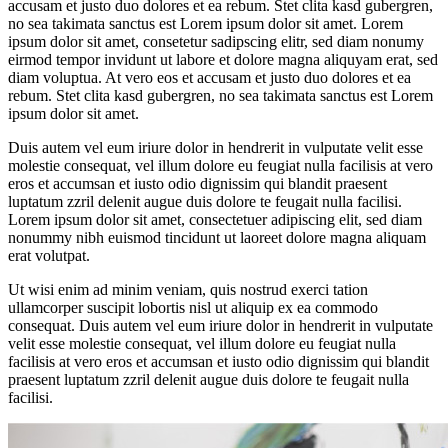
accusam et justo duo dolores et ea rebum. Stet clita kasd gubergren,
no sea takimata sanctus est Lorem ipsum dolor sit amet. Lorem
ipsum dolor sit amet, consetetur sadipscing elitr, sed diam nonumy
eirmod tempor invidunt ut labore et dolore magna aliquyam erat, sed
diam voluptua. At vero eos et accusam et justo duo dolores et ea
rebum. Stet clita kasd gubergren, no sea takimata sanctus est Lorem
ipsum dolor sit amet.
Duis autem vel eum iriure dolor in hendrerit in vulputate velit esse
molestie consequat, vel illum dolore eu feugiat nulla facilisis at vero
eros et accumsan et iusto odio dignissim qui blandit praesent
luptatum zzril delenit augue duis dolore te feugait nulla facilisi.
Lorem ipsum dolor sit amet, consectetuer adipiscing elit, sed diam
nonummy nibh euismod tincidunt ut laoreet dolore magna aliquam
erat volutpat.
Ut wisi enim ad minim veniam, quis nostrud exerci tation
ullamcorper suscipit lobortis nisl ut aliquip ex ea commodo
consequat. Duis autem vel eum iriure dolor in hendrerit in vulputate
velit esse molestie consequat, vel illum dolore eu feugiat nulla
facilisis at vero eros et accumsan et iusto odio dignissim qui blandit
praesent luptatum zzril delenit augue duis dolore te feugait nulla
facilisi.