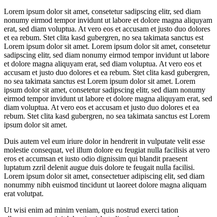
Lorem ipsum dolor sit amet, consetetur sadipscing elitr, sed diam
nonumy eirmod tempor invidunt ut labore et dolore magna aliquyam
erat, sed diam voluptua. At vero eos et accusam et justo duo dolores
et ea rebum. Stet clita kasd gubergren, no sea takimata sanctus est
Lorem ipsum dolor sit amet. Lorem ipsum dolor sit amet, consetetur
sadipscing elitr, sed diam nonumy eirmod tempor invidunt ut labore
et dolore magna aliquyam erat, sed diam voluptua. At vero eos et
accusam et justo duo dolores et ea rebum. Stet clita kasd gubergren,
no sea takimata sanctus est Lorem ipsum dolor sit amet. Lorem
ipsum dolor sit amet, consetetur sadipscing elitr, sed diam nonumy
eirmod tempor invidunt ut labore et dolore magna aliquyam erat, sed
diam voluptua. At vero eos et accusam et justo duo dolores et ea
rebum. Stet clita kasd gubergren, no sea takimata sanctus est Lorem
ipsum dolor sit amet.
Duis autem vel eum iriure dolor in hendrerit in vulputate velit esse
molestie consequat, vel illum dolore eu feugiat nulla facilisis at vero
eros et accumsan et iusto odio dignissim qui blandit praesent
luptatum zzril delenit augue duis dolore te feugait nulla facilisi.
Lorem ipsum dolor sit amet, consectetuer adipiscing elit, sed diam
nonummy nibh euismod tincidunt ut laoreet dolore magna aliquam
erat volutpat.
Ut wisi enim ad minim veniam, quis nostrud exerci tation