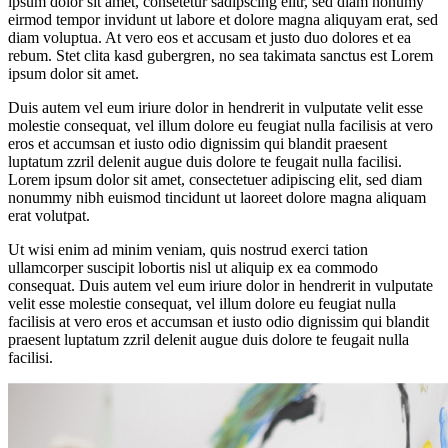
ipsum dolor sit amet, consetetur sadipscing elitr, sed diam nonumy
eirmod tempor invidunt ut labore et dolore magna aliquyam erat, sed
diam voluptua. At vero eos et accusam et justo duo dolores et ea
rebum. Stet clita kasd gubergren, no sea takimata sanctus est Lorem
ipsum dolor sit amet.
Duis autem vel eum iriure dolor in hendrerit in vulputate velit esse
molestie consequat, vel illum dolore eu feugiat nulla facilisis at vero
eros et accumsan et iusto odio dignissim qui blandit praesent
luptatum zzril delenit augue duis dolore te feugait nulla facilisi.
Lorem ipsum dolor sit amet, consectetuer adipiscing elit, sed diam
nonummy nibh euismod tincidunt ut laoreet dolore magna aliquam
erat volutpat.
Ut wisi enim ad minim veniam, quis nostrud exerci tation
ullamcorper suscipit lobortis nisl ut aliquip ex ea commodo
consequat. Duis autem vel eum iriure dolor in hendrerit in vulputate
velit esse molestie consequat, vel illum dolore eu feugiat nulla
facilisis at vero eros et accumsan et iusto odio dignissim qui blandit
praesent luptatum zzril delenit augue duis dolore te feugait nulla
facilisi.