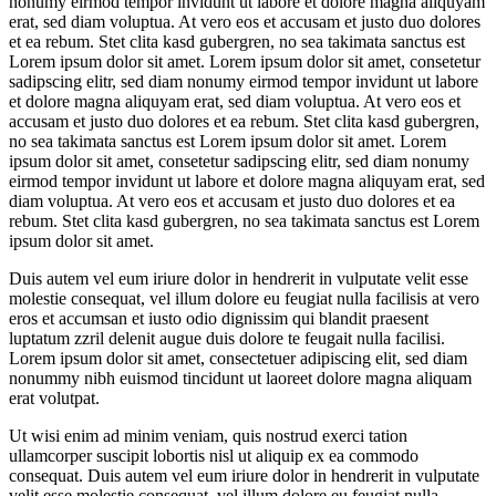
nonumy eirmod tempor invidunt ut labore et dolore magna aliquyam
erat, sed diam voluptua. At vero eos et accusam et justo duo dolores
et ea rebum. Stet clita kasd gubergren, no sea takimata sanctus est
Lorem ipsum dolor sit amet. Lorem ipsum dolor sit amet, consetetur
sadipscing elitr, sed diam nonumy eirmod tempor invidunt ut labore
et dolore magna aliquyam erat, sed diam voluptua. At vero eos et
accusam et justo duo dolores et ea rebum. Stet clita kasd gubergren,
no sea takimata sanctus est Lorem ipsum dolor sit amet. Lorem
ipsum dolor sit amet, consetetur sadipscing elitr, sed diam nonumy
eirmod tempor invidunt ut labore et dolore magna aliquyam erat, sed
diam voluptua. At vero eos et accusam et justo duo dolores et ea
rebum. Stet clita kasd gubergren, no sea takimata sanctus est Lorem
ipsum dolor sit amet.
Duis autem vel eum iriure dolor in hendrerit in vulputate velit esse
molestie consequat, vel illum dolore eu feugiat nulla facilisis at vero
eros et accumsan et iusto odio dignissim qui blandit praesent
luptatum zzril delenit augue duis dolore te feugait nulla facilisi.
Lorem ipsum dolor sit amet, consectetuer adipiscing elit, sed diam
nonummy nibh euismod tincidunt ut laoreet dolore magna aliquam
erat volutpat.
Ut wisi enim ad minim veniam, quis nostrud exerci tation
ullamcorper suscipit lobortis nisl ut aliquip ex ea commodo
consequat. Duis autem vel eum iriure dolor in hendrerit in vulputate
velit esse molestie consequat, vel illum dolore eu feugiat nulla