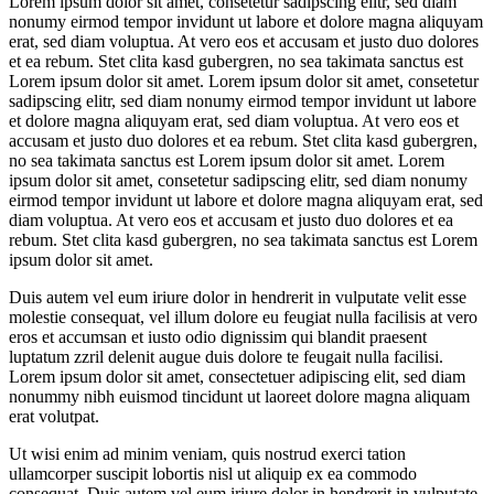
Lorem ipsum dolor sit amet, consetetur sadipscing elitr, sed diam
nonumy eirmod tempor invidunt ut labore et dolore magna aliquyam
erat, sed diam voluptua. At vero eos et accusam et justo duo dolores
et ea rebum. Stet clita kasd gubergren, no sea takimata sanctus est
Lorem ipsum dolor sit amet. Lorem ipsum dolor sit amet, consetetur
sadipscing elitr, sed diam nonumy eirmod tempor invidunt ut labore
et dolore magna aliquyam erat, sed diam voluptua. At vero eos et
accusam et justo duo dolores et ea rebum. Stet clita kasd gubergren,
no sea takimata sanctus est Lorem ipsum dolor sit amet. Lorem
ipsum dolor sit amet, consetetur sadipscing elitr, sed diam nonumy
eirmod tempor invidunt ut labore et dolore magna aliquyam erat, sed
diam voluptua. At vero eos et accusam et justo duo dolores et ea
rebum. Stet clita kasd gubergren, no sea takimata sanctus est Lorem
ipsum dolor sit amet.
Duis autem vel eum iriure dolor in hendrerit in vulputate velit esse
molestie consequat, vel illum dolore eu feugiat nulla facilisis at vero
eros et accumsan et iusto odio dignissim qui blandit praesent
luptatum zzril delenit augue duis dolore te feugait nulla facilisi.
Lorem ipsum dolor sit amet, consectetuer adipiscing elit, sed diam
nonummy nibh euismod tincidunt ut laoreet dolore magna aliquam
erat volutpat.
Ut wisi enim ad minim veniam, quis nostrud exerci tation
ullamcorper suscipit lobortis nisl ut aliquip ex ea commodo
consequat. Duis autem vel eum iriure dolor in hendrerit in vulputate