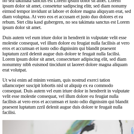
no sea takimata sanctus est Lorem ipsum dolor sit amet. Lorem
ipsum dolor sit amet, consetetur sadipscing elitr, sed diam nonumy
eirmod tempor invidunt ut labore et dolore magna aliquyam erat, sed
diam voluptua. At vero eos et accusam et justo duo dolores et ea
rebum. Stet clita kasd gubergren, no sea takimata sanctus est Lorem
ipsum dolor sit amet.
Duis autem vel eum iriure dolor in hendrerit in vulputate velit esse
molestie consequat, vel illum dolore eu feugiat nulla facilisis at vero
eros et accumsan et iusto odio dignissim qui blandit praesent
luptatum zzril delenit augue duis dolore te feugait nulla facilisi.
Lorem ipsum dolor sit amet, consectetuer adipiscing elit, sed diam
nonummy nibh euismod tincidunt ut laoreet dolore magna aliquam
erat volutpat.
Ut wisi enim ad minim veniam, quis nostrud exerci tation
ullamcorper suscipit lobortis nisl ut aliquip ex ea commodo
consequat. Duis autem vel eum iriure dolor in hendrerit in vulputate
velit esse molestie consequat, vel illum dolore eu feugiat nulla
facilisis at vero eros et accumsan et iusto odio dignissim qui blandit
praesent luptatum zzril delenit augue duis dolore te feugait nulla
facilisi.