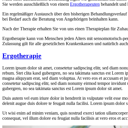
Sie werden ausschließlich von einem
Ergotherapeuten
behandelt und 
Ein regelmäßiger Austausch über den bisherigen Behandlungsverlauf i
bei Bedarf auch die Beratung von Angehörigen beinhalten kann.
Nach der Therapie erhalten Sie von uns einen Therapieplan für Zuhause
Ergotherapie kann von Menschen jeden Alters mit sensomotorisch-pe
Zulassung gilt für alle gesetzlichen Krankenkassen und natürlich auc
Ergotherapie
Lorem ipsum dolor sit amet, consetetur sadipscing elitr, sed diam non
rebum. Stet clita kasd gubergren, no sea takimata sanctus est Lorem i
magna aliquyam erat, sed diam voluptua. At vero eos et accusam et jus
consetetur sadipscing elitr, sed diam nonumy eirmod tempor invidunt u
gubergren, no sea takimata sanctus est Lorem ipsum dolor sit amet.
Duis autem vel eum iriure dolor in hendrerit in vulputate velit esse mol
delenit augue duis dolore te feugait nulla facilisi. Lorem ipsum dolor
Ut wisi enim ad minim veniam, quis nostrud exerci tation ullamcorper s
consequat, vel illum dolore eu feugiat nulla facilisis at vero eros et ac