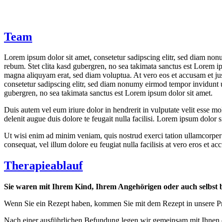
Team
Lorem ipsum dolor sit amet, consetetur sadipscing elitr, sed diam non
rebum. Stet clita kasd gubergren, no sea takimata sanctus est Lorem i
magna aliquyam erat, sed diam voluptua. At vero eos et accusam et jus
consetetur sadipscing elitr, sed diam nonumy eirmod tempor invidunt u
gubergren, no sea takimata sanctus est Lorem ipsum dolor sit amet.
Duis autem vel eum iriure dolor in hendrerit in vulputate velit esse mol
delenit augue duis dolore te feugait nulla facilisi. Lorem ipsum dolor
Ut wisi enim ad minim veniam, quis nostrud exerci tation ullamcorper s
consequat, vel illum dolore eu feugiat nulla facilisis at vero eros et ac
Therapieablauf
Sie waren mit Ihrem Kind, Ihrem Angehörigen oder auch selbst 
Wenn Sie ein Rezept haben, kommen Sie mit dem Rezept in unsere Pra
Nach einer ausführlichen Befundung legen wir gemeinsam mit Ihnen die