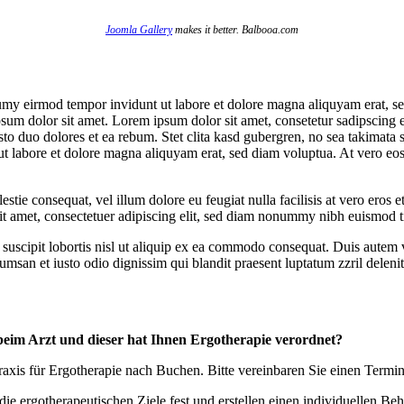
Joomla Gallery
makes it better. Balbooa.com
umy eirmod tempor invidunt ut labore et dolore magna aliquyam erat, se
psum dolor sit amet. Lorem ipsum dolor sit amet, consetetur sadipscing 
to duo dolores et ea rebum. Stet clita kasd gubergren, no sea takimata 
t labore et dolore magna aliquyam erat, sed diam voluptua. At vero eos 
estie consequat, vel illum dolore eu feugiat nulla facilisis at vero eros 
 sit amet, consectetuer adipiscing elit, sed diam nonummy nibh euismod t
uscipit lobortis nisl ut aliquip ex ea commodo consequat. Duis autem vel
cumsan et iusto odio dignissim qui blandit praesent luptatum zzril delenit 
beim Arzt und dieser hat Ihnen Ergotherapie verordnet?
xis für Ergotherapie nach Buchen. Bitte vereinbaren Sie einen Termin
 ergotherapeutischen Ziele fest und erstellen einen individuellen Beha