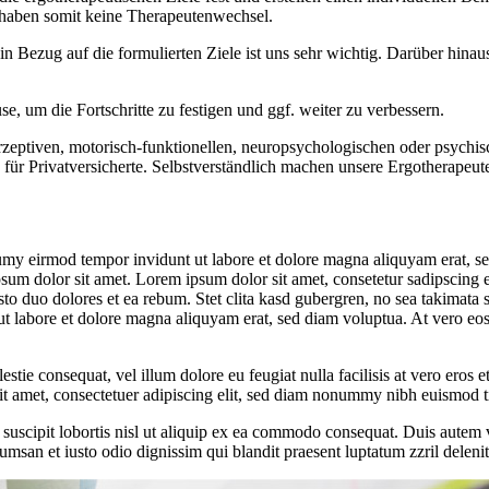
haben somit keine Therapeutenwechsel.
n Bezug auf die formulierten Ziele ist uns sehr wichtig. Darüber hina
, um die Fortschritte zu festigen und ggf. weiter zu verbessern.
rzeptiven, motorisch-funktionellen, neuropsychologischen oder psych
h für Privatversicherte. Selbstverständlich machen unsere Ergotherapeu
umy eirmod tempor invidunt ut labore et dolore magna aliquyam erat, se
psum dolor sit amet. Lorem ipsum dolor sit amet, consetetur sadipscing 
to duo dolores et ea rebum. Stet clita kasd gubergren, no sea takimata 
t labore et dolore magna aliquyam erat, sed diam voluptua. At vero eos 
estie consequat, vel illum dolore eu feugiat nulla facilisis at vero eros 
 sit amet, consectetuer adipiscing elit, sed diam nonummy nibh euismod t
uscipit lobortis nisl ut aliquip ex ea commodo consequat. Duis autem vel
cumsan et iusto odio dignissim qui blandit praesent luptatum zzril delenit 