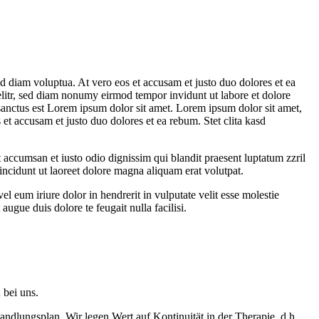
d diam voluptua. At vero eos et accusam et justo duo dolores et ea
elitr, sed diam nonumy eirmod tempor invidunt ut labore et dolore
sanctus est Lorem ipsum dolor sit amet. Lorem ipsum dolor sit amet,
et accusam et justo duo dolores et ea rebum. Stet clita kasd
et accumsan et iusto odio dignissim qui blandit praesent luptatum zzril
incidunt ut laoreet dolore magna aliquam erat volutpat.
 eum iriure dolor in hendrerit in vulputate velit esse molestie
augue duis dolore te feugait nulla facilisi.
 bei uns.
ndlungsplan. Wir legen Wert auf Kontinuität in der Therapie, d.h.