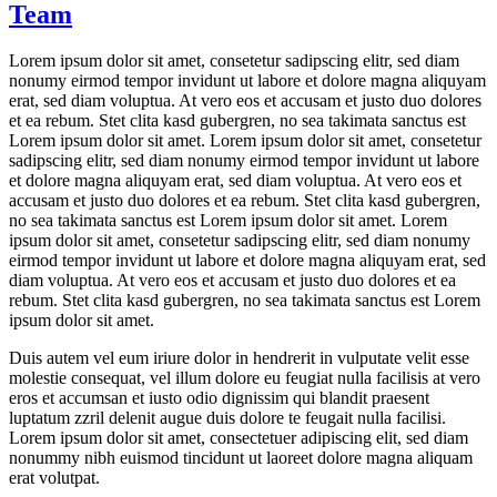
Team
Lorem ipsum dolor sit amet, consetetur sadipscing elitr, sed diam
nonumy eirmod tempor invidunt ut labore et dolore magna aliquyam
erat, sed diam voluptua. At vero eos et accusam et justo duo dolores
et ea rebum. Stet clita kasd gubergren, no sea takimata sanctus est
Lorem ipsum dolor sit amet. Lorem ipsum dolor sit amet, consetetur
sadipscing elitr, sed diam nonumy eirmod tempor invidunt ut labore
et dolore magna aliquyam erat, sed diam voluptua. At vero eos et
accusam et justo duo dolores et ea rebum. Stet clita kasd gubergren,
no sea takimata sanctus est Lorem ipsum dolor sit amet. Lorem
ipsum dolor sit amet, consetetur sadipscing elitr, sed diam nonumy
eirmod tempor invidunt ut labore et dolore magna aliquyam erat, sed
diam voluptua. At vero eos et accusam et justo duo dolores et ea
rebum. Stet clita kasd gubergren, no sea takimata sanctus est Lorem
ipsum dolor sit amet.
Duis autem vel eum iriure dolor in hendrerit in vulputate velit esse
molestie consequat, vel illum dolore eu feugiat nulla facilisis at vero
eros et accumsan et iusto odio dignissim qui blandit praesent
luptatum zzril delenit augue duis dolore te feugait nulla facilisi.
Lorem ipsum dolor sit amet, consectetuer adipiscing elit, sed diam
nonummy nibh euismod tincidunt ut laoreet dolore magna aliquam
erat volutpat.