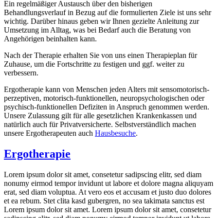
Ein regelmäßiger Austausch über den bisherigen
Behandlungsverlauf in Bezug auf die formulierten Ziele ist uns sehr
wichtig. Darüber hinaus geben wir Ihnen gezielte Anleitung zur
Umsetzung im Alltag, was bei Bedarf auch die Beratung von
Angehörigen beinhalten kann.
Nach der Therapie erhalten Sie von uns einen Therapieplan für
Zuhause, um die Fortschritte zu festigen und ggf. weiter zu
verbessern.
Ergotherapie kann von Menschen jeden Alters mit sensomotorisch-
perzeptiven, motorisch-funktionellen, neuropsychologischen oder
psychisch-funktionellen Defiziten in Anspruch genommen werden.
Unsere Zulassung gilt für alle gesetzlichen Krankenkassen und
natürlich auch für Privatversicherte. Selbstverständlich machen
unsere Ergotherapeuten auch
Hausbesuche
.
Ergotherapie
Lorem ipsum dolor sit amet, consetetur sadipscing elitr, sed diam
nonumy eirmod tempor invidunt ut labore et dolore magna aliquyam
erat, sed diam voluptua. At vero eos et accusam et justo duo dolores
et ea rebum. Stet clita kasd gubergren, no sea takimata sanctus est
Lorem ipsum dolor sit amet. Lorem ipsum dolor sit amet, consetetur