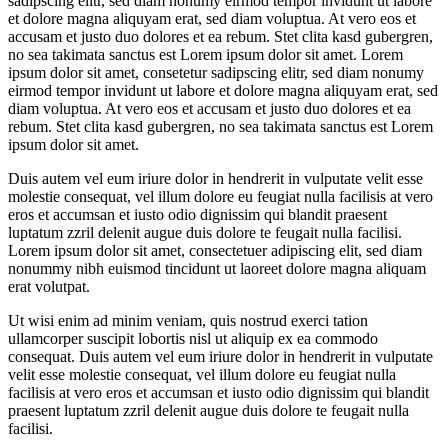
sadipscing elitr, sed diam nonumy eirmod tempor invidunt ut labore
et dolore magna aliquyam erat, sed diam voluptua. At vero eos et
accusam et justo duo dolores et ea rebum. Stet clita kasd gubergren,
no sea takimata sanctus est Lorem ipsum dolor sit amet. Lorem
ipsum dolor sit amet, consetetur sadipscing elitr, sed diam nonumy
eirmod tempor invidunt ut labore et dolore magna aliquyam erat, sed
diam voluptua. At vero eos et accusam et justo duo dolores et ea
rebum. Stet clita kasd gubergren, no sea takimata sanctus est Lorem
ipsum dolor sit amet.
Duis autem vel eum iriure dolor in hendrerit in vulputate velit esse
molestie consequat, vel illum dolore eu feugiat nulla facilisis at vero
eros et accumsan et iusto odio dignissim qui blandit praesent
luptatum zzril delenit augue duis dolore te feugait nulla facilisi.
Lorem ipsum dolor sit amet, consectetuer adipiscing elit, sed diam
nonummy nibh euismod tincidunt ut laoreet dolore magna aliquam
erat volutpat.
Ut wisi enim ad minim veniam, quis nostrud exerci tation
ullamcorper suscipit lobortis nisl ut aliquip ex ea commodo
consequat. Duis autem vel eum iriure dolor in hendrerit in vulputate
velit esse molestie consequat, vel illum dolore eu feugiat nulla
facilisis at vero eros et accumsan et iusto odio dignissim qui blandit
praesent luptatum zzril delenit augue duis dolore te feugait nulla
facilisi.