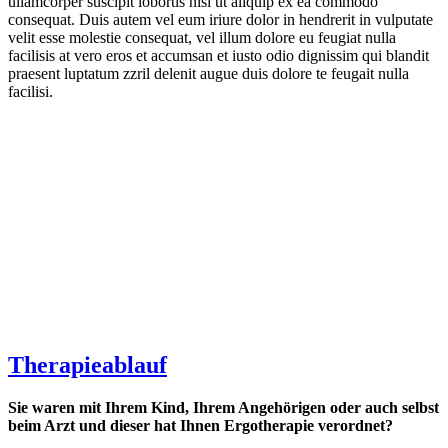
ullamcorper suscipit lobortis nisl ut aliquip ex ea commodo
consequat. Duis autem vel eum iriure dolor in hendrerit in vulputate
velit esse molestie consequat, vel illum dolore eu feugiat nulla
facilisis at vero eros et accumsan et iusto odio dignissim qui blandit
praesent luptatum zzril delenit augue duis dolore te feugait nulla
facilisi.
Therapieablauf
Sie waren mit Ihrem Kind, Ihrem Angehörigen oder auch selbst
beim Arzt und dieser hat Ihnen Ergotherapie verordnet?