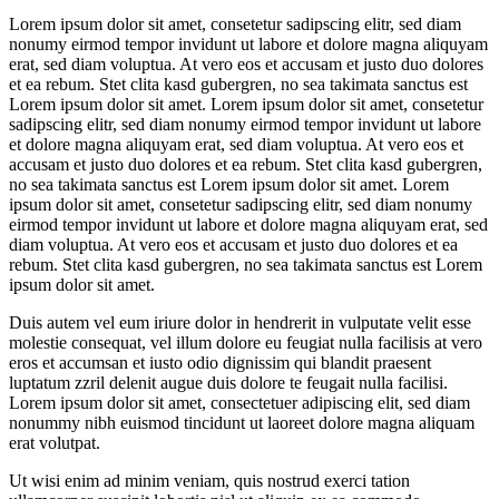
Lorem ipsum dolor sit amet, consetetur sadipscing elitr, sed diam
nonumy eirmod tempor invidunt ut labore et dolore magna aliquyam
erat, sed diam voluptua. At vero eos et accusam et justo duo dolores
et ea rebum. Stet clita kasd gubergren, no sea takimata sanctus est
Lorem ipsum dolor sit amet. Lorem ipsum dolor sit amet, consetetur
sadipscing elitr, sed diam nonumy eirmod tempor invidunt ut labore
et dolore magna aliquyam erat, sed diam voluptua. At vero eos et
accusam et justo duo dolores et ea rebum. Stet clita kasd gubergren,
no sea takimata sanctus est Lorem ipsum dolor sit amet. Lorem
ipsum dolor sit amet, consetetur sadipscing elitr, sed diam nonumy
eirmod tempor invidunt ut labore et dolore magna aliquyam erat, sed
diam voluptua. At vero eos et accusam et justo duo dolores et ea
rebum. Stet clita kasd gubergren, no sea takimata sanctus est Lorem
ipsum dolor sit amet.
Duis autem vel eum iriure dolor in hendrerit in vulputate velit esse
molestie consequat, vel illum dolore eu feugiat nulla facilisis at vero
eros et accumsan et iusto odio dignissim qui blandit praesent
luptatum zzril delenit augue duis dolore te feugait nulla facilisi.
Lorem ipsum dolor sit amet, consectetuer adipiscing elit, sed diam
nonummy nibh euismod tincidunt ut laoreet dolore magna aliquam
erat volutpat.
Ut wisi enim ad minim veniam, quis nostrud exerci tation