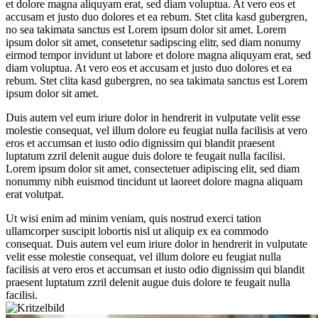
et dolore magna aliquyam erat, sed diam voluptua. At vero eos et
accusam et justo duo dolores et ea rebum. Stet clita kasd gubergren,
no sea takimata sanctus est Lorem ipsum dolor sit amet. Lorem
ipsum dolor sit amet, consetetur sadipscing elitr, sed diam nonumy
eirmod tempor invidunt ut labore et dolore magna aliquyam erat, sed
diam voluptua. At vero eos et accusam et justo duo dolores et ea
rebum. Stet clita kasd gubergren, no sea takimata sanctus est Lorem
ipsum dolor sit amet.
Duis autem vel eum iriure dolor in hendrerit in vulputate velit esse
molestie consequat, vel illum dolore eu feugiat nulla facilisis at vero
eros et accumsan et iusto odio dignissim qui blandit praesent
luptatum zzril delenit augue duis dolore te feugait nulla facilisi.
Lorem ipsum dolor sit amet, consectetuer adipiscing elit, sed diam
nonummy nibh euismod tincidunt ut laoreet dolore magna aliquam
erat volutpat.
Ut wisi enim ad minim veniam, quis nostrud exerci tation
ullamcorper suscipit lobortis nisl ut aliquip ex ea commodo
consequat. Duis autem vel eum iriure dolor in hendrerit in vulputate
velit esse molestie consequat, vel illum dolore eu feugiat nulla
facilisis at vero eros et accumsan et iusto odio dignissim qui blandit
praesent luptatum zzril delenit augue duis dolore te feugait nulla
facilisi.