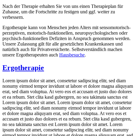
Nach der Therapie erhalten Sie von uns einen Therapieplan für
Zuhause, um die Fortschritte zu festigen und ggf. weiter zu
verbessern.
Ergotherapie kann von Menschen jeden Alters mit sensomotorisch-
perzeptiven, motorisch-funktionellen, neuropsychologischen oder
psychisch-funktionellen Defiziten in Anspruch genommen werden.
Unsere Zulassung gilt für alle gesetzlichen Krankenkassen und
natürlich auch für Privatversicherte. Selbstverständlich machen
unsere Ergotherapeuten auch
Hausbesuche
.
Ergotherapie
Lorem ipsum dolor sit amet, consetetur sadipscing elitr, sed diam
nonumy eirmod tempor invidunt ut labore et dolore magna aliquyam
erat, sed diam voluptua. At vero eos et accusam et justo duo dolores
et ea rebum. Stet clita kasd gubergren, no sea takimata sanctus est
Lorem ipsum dolor sit amet. Lorem ipsum dolor sit amet, consetetur
sadipscing elitr, sed diam nonumy eirmod tempor invidunt ut labore
et dolore magna aliquyam erat, sed diam voluptua. At vero eos et
accusam et justo duo dolores et ea rebum. Stet clita kasd gubergren,
no sea takimata sanctus est Lorem ipsum dolor sit amet. Lorem
ipsum dolor sit amet, consetetur sadipscing elitr, sed diam nonumy
eirmod tempor invidunt ut labore et dolore magna aliquyam erat, sed