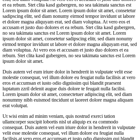
et ea rebum. Stet clita kasd gubergren, no sea takimata sanctus est
Lorem ipsum dolor sit amet. Lorem ipsum dolor sit amet, consetetur
sadipscing elitr, sed diam nonumy eirmod tempor invidunt ut labore
et dolore magna aliquyam erat, sed diam voluptua. At vero eos et
accusam et justo duo dolores et ea rebum. Stet clita kasd gubergren,
no sea takimata sanctus est Lorem ipsum dolor sit amet. Lorem
ipsum dolor sit amet, consetetur sadipscing elitr, sed diam nonumy
eirmod tempor invidunt ut labore et dolore magna aliquyam erat, sed
diam voluptua. At vero eos et accusam et justo duo dolores et ea
rebum. Stet clita kasd gubergren, no sea takimata sanctus est Lorem
ipsum dolor sit amet.
Duis autem vel eum iriure dolor in hendrerit in vulputate velit esse
molestie consequat, vel illum dolore eu feugiat nulla facilisis at vero
eros et accumsan et iusto odio dignissim qui blandit praesent
luptatum zzril delenit augue duis dolore te feugait nulla facilisi.
Lorem ipsum dolor sit amet, consectetuer adipiscing elit, sed diam
nonummy nibh euismod tincidunt ut laoreet dolore magna aliquam
erat volutpat.
Ut wisi enim ad minim veniam, quis nostrud exerci tation
ullamcorper suscipit lobortis nisl ut aliquip ex ea commodo
consequat. Duis autem vel eum iriure dolor in hendrerit in vulputate
velit esse molestie consequat, vel illum dolore eu feugiat nulla
facilisis at vero eros et accumsan et iusto odio dignissim qui blandit