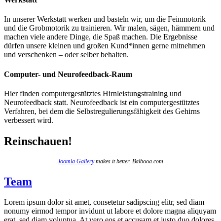
In unserer Werkstatt werken und basteln wir, um die Feinmotorik
und die Grobmotorik zu trainieren. Wir malen, sägen, hämmern und
machen viele andere Dinge, die Spaß machen. Die Ergebnisse
dürfen unsere kleinen und großen Kund*innen gerne mitnehmen
und verschenken – oder selber behalten.
Computer- und Neurofeedback-Raum
Hier finden computergestütztes Hirnleistungstraining und
Neurofeedback statt. Neurofeedback ist ein computergestütztes
Verfahren, bei dem die Selbstregulierungsfähigkeit des Gehirns
verbessert wird.
Reinschauen!
Joomla Gallery
makes it better. Balbooa.com
Team
Lorem ipsum dolor sit amet, consetetur sadipscing elitr, sed diam
nonumy eirmod tempor invidunt ut labore et dolore magna aliquyam
erat, sed diam voluptua. At vero eos et accusam et justo duo dolores