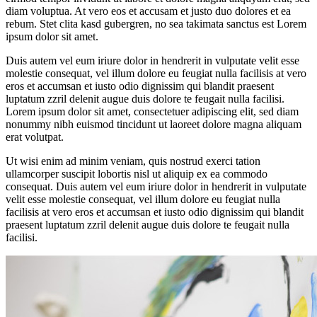
diam voluptua. At vero eos et accusam et justo duo dolores et ea
rebum. Stet clita kasd gubergren, no sea takimata sanctus est Lorem
ipsum dolor sit amet.
Duis autem vel eum iriure dolor in hendrerit in vulputate velit esse
molestie consequat, vel illum dolore eu feugiat nulla facilisis at vero
eros et accumsan et iusto odio dignissim qui blandit praesent
luptatum zzril delenit augue duis dolore te feugait nulla facilisi.
Lorem ipsum dolor sit amet, consectetuer adipiscing elit, sed diam
nonummy nibh euismod tincidunt ut laoreet dolore magna aliquam
erat volutpat.
Ut wisi enim ad minim veniam, quis nostrud exerci tation
ullamcorper suscipit lobortis nisl ut aliquip ex ea commodo
consequat. Duis autem vel eum iriure dolor in hendrerit in vulputate
velit esse molestie consequat, vel illum dolore eu feugiat nulla
facilisis at vero eros et accumsan et iusto odio dignissim qui blandit
praesent luptatum zzril delenit augue duis dolore te feugait nulla
facilisi.