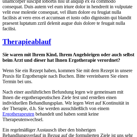
ullamcorper suscipit lobortis nisl ut aliquip ex ea commodo
consequat. Duis autem vel eum iriure dolor in hendrerit in vulputate
velit esse molestie consequat, vel illum dolore eu feugiat nulla
facilisis at vero eros et accumsan et iusto odio dignissim qui blandit
praesent luptatum zzril delenit augue duis dolore te feugait nulla
facilisi.
Therapieablauf
Sie waren mit Ihrem Kind, Ihrem Angehörigen oder auch selbst
beim Arzt und dieser hat Ihnen Ergotherapie verordnet?
Wenn Sie ein Rezept haben, kommen Sie mit dem Rezept in unsere
Praxis für Ergotherapie nach Buchen. Bitte vereinbaren Sie einen
Termin bei uns.
Nach einer ausführlichen Befundung legen wir gemeinsam mit
Ihnen die ergotherapeutischen Ziele fest und erstellen einen
individuellen Behandlungsplan. Wir legen Wert auf Kontinuität in
der Therapie, d.h. Sie werden ausschließlich von einem
Ergotherapeuten
behandelt und haben somit keine
Therapeutenwechsel.
Ein regelmäßiger Austausch über den bisherigen
Behandlungsverlauf in Bezug auf die formulierten Ziele ist uns sehr