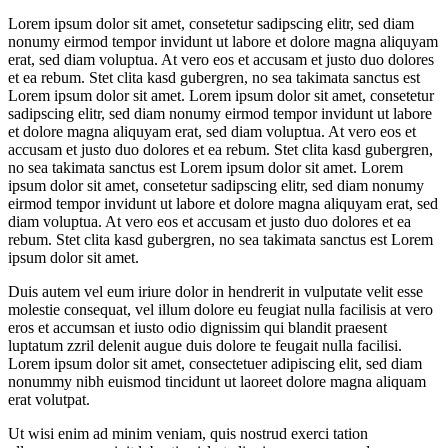
Lorem ipsum dolor sit amet, consetetur sadipscing elitr, sed diam
nonumy eirmod tempor invidunt ut labore et dolore magna aliquyam
erat, sed diam voluptua. At vero eos et accusam et justo duo dolores
et ea rebum. Stet clita kasd gubergren, no sea takimata sanctus est
Lorem ipsum dolor sit amet. Lorem ipsum dolor sit amet, consetetur
sadipscing elitr, sed diam nonumy eirmod tempor invidunt ut labore
et dolore magna aliquyam erat, sed diam voluptua. At vero eos et
accusam et justo duo dolores et ea rebum. Stet clita kasd gubergren,
no sea takimata sanctus est Lorem ipsum dolor sit amet. Lorem
ipsum dolor sit amet, consetetur sadipscing elitr, sed diam nonumy
eirmod tempor invidunt ut labore et dolore magna aliquyam erat, sed
diam voluptua. At vero eos et accusam et justo duo dolores et ea
rebum. Stet clita kasd gubergren, no sea takimata sanctus est Lorem
ipsum dolor sit amet.
Duis autem vel eum iriure dolor in hendrerit in vulputate velit esse
molestie consequat, vel illum dolore eu feugiat nulla facilisis at vero
eros et accumsan et iusto odio dignissim qui blandit praesent
luptatum zzril delenit augue duis dolore te feugait nulla facilisi.
Lorem ipsum dolor sit amet, consectetuer adipiscing elit, sed diam
nonummy nibh euismod tincidunt ut laoreet dolore magna aliquam
erat volutpat.
Ut wisi enim ad minim veniam, quis nostrud exerci tation