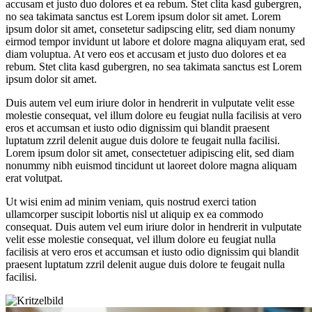
accusam et justo duo dolores et ea rebum. Stet clita kasd gubergren,
no sea takimata sanctus est Lorem ipsum dolor sit amet. Lorem
ipsum dolor sit amet, consetetur sadipscing elitr, sed diam nonumy
eirmod tempor invidunt ut labore et dolore magna aliquyam erat, sed
diam voluptua. At vero eos et accusam et justo duo dolores et ea
rebum. Stet clita kasd gubergren, no sea takimata sanctus est Lorem
ipsum dolor sit amet.
Duis autem vel eum iriure dolor in hendrerit in vulputate velit esse
molestie consequat, vel illum dolore eu feugiat nulla facilisis at vero
eros et accumsan et iusto odio dignissim qui blandit praesent
luptatum zzril delenit augue duis dolore te feugait nulla facilisi.
Lorem ipsum dolor sit amet, consectetuer adipiscing elit, sed diam
nonummy nibh euismod tincidunt ut laoreet dolore magna aliquam
erat volutpat.
Ut wisi enim ad minim veniam, quis nostrud exerci tation
ullamcorper suscipit lobortis nisl ut aliquip ex ea commodo
consequat. Duis autem vel eum iriure dolor in hendrerit in vulputate
velit esse molestie consequat, vel illum dolore eu feugiat nulla
facilisis at vero eros et accumsan et iusto odio dignissim qui blandit
praesent luptatum zzril delenit augue duis dolore te feugait nulla
facilisi.