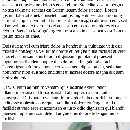
accusam et justo duo dolores et ea rebum. Stet clita kasd gubergren,
no sea takimata sanctus est Lorem ipsum dolor sit amet. Lorem
ipsum dolor sit amet, consetetur sadipscing elitr, sed diam nonumy
eirmod tempor invidunt ut labore et dolore magna aliquyam erat, sed
diam voluptua. At vero eos et accusam et justo duo dolores et ea
rebum. Stet clita kasd gubergren, no sea takimata sanctus est Lorem
ipsum dolor sit amet.
Duis autem vel eum iriure dolor in hendrerit in vulputate velit esse
molestie consequat, vel illum dolore eu feugiat nulla facilisis at vero
eros et accumsan et iusto odio dignissim qui blandit praesent
luptatum zzril delenit augue duis dolore te feugait nulla facilisi.
Lorem ipsum dolor sit amet, consectetuer adipiscing elit, sed diam
nonummy nibh euismod tincidunt ut laoreet dolore magna aliquam
erat volutpat.
Ut wisi enim ad minim veniam, quis nostrud exerci tation
ullamcorper suscipit lobortis nisl ut aliquip ex ea commodo
consequat. Duis autem vel eum iriure dolor in hendrerit in vulputate
velit esse molestie consequat, vel illum dolore eu feugiat nulla
facilisis at vero eros et accumsan et iusto odio dignissim qui blandit
praesent luptatum zzril delenit augue duis dolore te feugait nulla
facilisi.