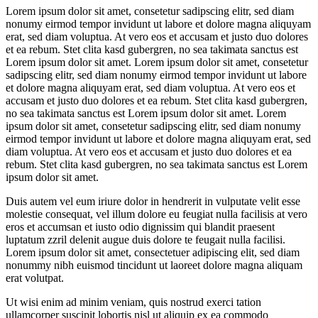
Lorem ipsum dolor sit amet, consetetur sadipscing elitr, sed diam
nonumy eirmod tempor invidunt ut labore et dolore magna aliquyam
erat, sed diam voluptua. At vero eos et accusam et justo duo dolores
et ea rebum. Stet clita kasd gubergren, no sea takimata sanctus est
Lorem ipsum dolor sit amet. Lorem ipsum dolor sit amet, consetetur
sadipscing elitr, sed diam nonumy eirmod tempor invidunt ut labore
et dolore magna aliquyam erat, sed diam voluptua. At vero eos et
accusam et justo duo dolores et ea rebum. Stet clita kasd gubergren,
no sea takimata sanctus est Lorem ipsum dolor sit amet. Lorem
ipsum dolor sit amet, consetetur sadipscing elitr, sed diam nonumy
eirmod tempor invidunt ut labore et dolore magna aliquyam erat, sed
diam voluptua. At vero eos et accusam et justo duo dolores et ea
rebum. Stet clita kasd gubergren, no sea takimata sanctus est Lorem
ipsum dolor sit amet.
Duis autem vel eum iriure dolor in hendrerit in vulputate velit esse
molestie consequat, vel illum dolore eu feugiat nulla facilisis at vero
eros et accumsan et iusto odio dignissim qui blandit praesent
luptatum zzril delenit augue duis dolore te feugait nulla facilisi.
Lorem ipsum dolor sit amet, consectetuer adipiscing elit, sed diam
nonummy nibh euismod tincidunt ut laoreet dolore magna aliquam
erat volutpat.
Ut wisi enim ad minim veniam, quis nostrud exerci tation
ullamcorper suscipit lobortis nisl ut aliquip ex ea commodo