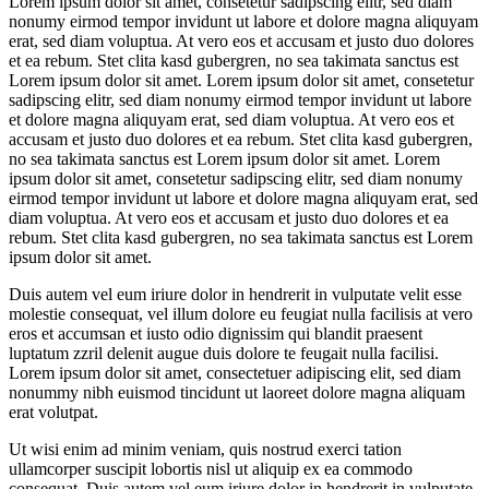
Lorem ipsum dolor sit amet, consetetur sadipscing elitr, sed diam
nonumy eirmod tempor invidunt ut labore et dolore magna aliquyam
erat, sed diam voluptua. At vero eos et accusam et justo duo dolores
et ea rebum. Stet clita kasd gubergren, no sea takimata sanctus est
Lorem ipsum dolor sit amet. Lorem ipsum dolor sit amet, consetetur
sadipscing elitr, sed diam nonumy eirmod tempor invidunt ut labore
et dolore magna aliquyam erat, sed diam voluptua. At vero eos et
accusam et justo duo dolores et ea rebum. Stet clita kasd gubergren,
no sea takimata sanctus est Lorem ipsum dolor sit amet. Lorem
ipsum dolor sit amet, consetetur sadipscing elitr, sed diam nonumy
eirmod tempor invidunt ut labore et dolore magna aliquyam erat, sed
diam voluptua. At vero eos et accusam et justo duo dolores et ea
rebum. Stet clita kasd gubergren, no sea takimata sanctus est Lorem
ipsum dolor sit amet.
Duis autem vel eum iriure dolor in hendrerit in vulputate velit esse
molestie consequat, vel illum dolore eu feugiat nulla facilisis at vero
eros et accumsan et iusto odio dignissim qui blandit praesent
luptatum zzril delenit augue duis dolore te feugait nulla facilisi.
Lorem ipsum dolor sit amet, consectetuer adipiscing elit, sed diam
nonummy nibh euismod tincidunt ut laoreet dolore magna aliquam
erat volutpat.
Ut wisi enim ad minim veniam, quis nostrud exerci tation
ullamcorper suscipit lobortis nisl ut aliquip ex ea commodo
consequat. Duis autem vel eum iriure dolor in hendrerit in vulputate