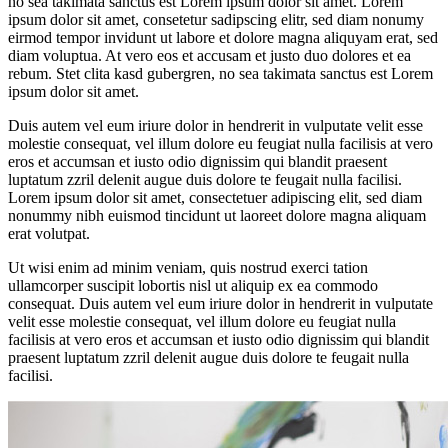
no sea takimata sanctus est Lorem ipsum dolor sit amet. Lorem
ipsum dolor sit amet, consetetur sadipscing elitr, sed diam nonumy
eirmod tempor invidunt ut labore et dolore magna aliquyam erat, sed
diam voluptua. At vero eos et accusam et justo duo dolores et ea
rebum. Stet clita kasd gubergren, no sea takimata sanctus est Lorem
ipsum dolor sit amet.
Duis autem vel eum iriure dolor in hendrerit in vulputate velit esse
molestie consequat, vel illum dolore eu feugiat nulla facilisis at vero
eros et accumsan et iusto odio dignissim qui blandit praesent
luptatum zzril delenit augue duis dolore te feugait nulla facilisi.
Lorem ipsum dolor sit amet, consectetuer adipiscing elit, sed diam
nonummy nibh euismod tincidunt ut laoreet dolore magna aliquam
erat volutpat.
Ut wisi enim ad minim veniam, quis nostrud exerci tation
ullamcorper suscipit lobortis nisl ut aliquip ex ea commodo
consequat. Duis autem vel eum iriure dolor in hendrerit in vulputate
velit esse molestie consequat, vel illum dolore eu feugiat nulla
facilisis at vero eros et accumsan et iusto odio dignissim qui blandit
praesent luptatum zzril delenit augue duis dolore te feugait nulla
facilisi.