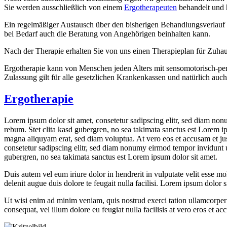
Sie werden ausschließlich von einem
Ergotherapeuten
behandelt und 
Ein regelmäßiger Austausch über den bisherigen Behandlungsverlauf i
bei Bedarf auch die Beratung von Angehörigen beinhalten kann.
Nach der Therapie erhalten Sie von uns einen Therapieplan für Zuhause
Ergotherapie kann von Menschen jeden Alters mit sensomotorisch-pe
Zulassung gilt für alle gesetzlichen Krankenkassen und natürlich auc
Ergotherapie
Lorem ipsum dolor sit amet, consetetur sadipscing elitr, sed diam non
rebum. Stet clita kasd gubergren, no sea takimata sanctus est Lorem i
magna aliquyam erat, sed diam voluptua. At vero eos et accusam et jus
consetetur sadipscing elitr, sed diam nonumy eirmod tempor invidunt u
gubergren, no sea takimata sanctus est Lorem ipsum dolor sit amet.
Duis autem vel eum iriure dolor in hendrerit in vulputate velit esse mol
delenit augue duis dolore te feugait nulla facilisi. Lorem ipsum dolor
Ut wisi enim ad minim veniam, quis nostrud exerci tation ullamcorper s
consequat, vel illum dolore eu feugiat nulla facilisis at vero eros et ac