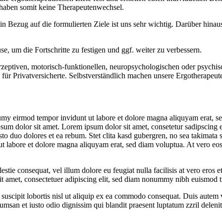
haben somit keine Therapeutenwechsel.
n Bezug auf die formulierten Ziele ist uns sehr wichtig. Darüber hina
, um die Fortschritte zu festigen und ggf. weiter zu verbessern.
rzeptiven, motorisch-funktionellen, neuropsychologischen oder psych
h für Privatversicherte. Selbstverständlich machen unsere Ergotherapeu
umy eirmod tempor invidunt ut labore et dolore magna aliquyam erat, se
psum dolor sit amet. Lorem ipsum dolor sit amet, consetetur sadipscing 
to duo dolores et ea rebum. Stet clita kasd gubergren, no sea takimata 
t labore et dolore magna aliquyam erat, sed diam voluptua. At vero eos 
estie consequat, vel illum dolore eu feugiat nulla facilisis at vero eros 
 sit amet, consectetuer adipiscing elit, sed diam nonummy nibh euismod t
uscipit lobortis nisl ut aliquip ex ea commodo consequat. Duis autem vel
cumsan et iusto odio dignissim qui blandit praesent luptatum zzril delenit 