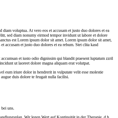
d diam voluptua. At vero eos et accusam et justo duo dolores et ea
elitr, sed diam nonumy eirmod tempor invidunt ut labore et dolore
sanctus est Lorem ipsum dolor sit amet. Lorem ipsum dolor sit amet,
et accusam et justo duo dolores et ea rebum. Stet clita kasd
et accumsan et iusto odio dignissim qui blandit praesent luptatum zzril
incidunt ut laoreet dolore magna aliquam erat volutpat.
 eum iriure dolor in hendrerit in vulputate velit esse molestie
augue duis dolore te feugait nulla facilisi.
 bei uns.
ndlungsplan. Wir legen Wert auf Kontinuität in der Therapie, d.h.