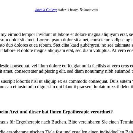
Joomla Gallery
makes it better. Balbooa.com
umy eirmod tempor invidunt ut labore et dolore magna aliquyam erat, se
psum dolor sit amet. Lorem ipsum dolor sit amet, consetetur sadipscing 
to duo dolores et ea rebum. Stet clita kasd gubergren, no sea takimata 
t labore et dolore magna aliquyam erat, sed diam voluptua. At vero eos 
estie consequat, vel illum dolore eu feugiat nulla facilisis at vero eros 
 sit amet, consectetuer adipiscing elit, sed diam nonummy nibh euismod t
uscipit lobortis nisl ut aliquip ex ea commodo consequat. Duis autem vel
cumsan et iusto odio dignissim qui blandit praesent luptatum zzril delenit 
beim Arzt und dieser hat Ihnen Ergotherapie verordnet?
xis für Ergotherapie nach Buchen. Bitte vereinbaren Sie einen Termin
 ergotherapeutischen Ziele fest und erstellen einen individuellen Beha