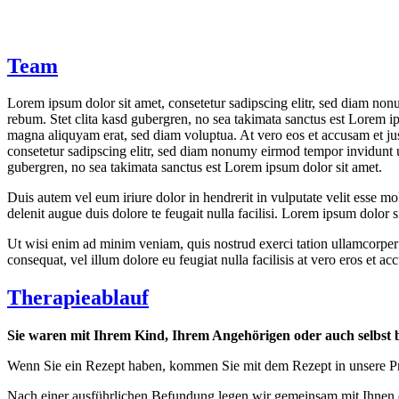
Team
Lorem ipsum dolor sit amet, consetetur sadipscing elitr, sed diam non
rebum. Stet clita kasd gubergren, no sea takimata sanctus est Lorem i
magna aliquyam erat, sed diam voluptua. At vero eos et accusam et jus
consetetur sadipscing elitr, sed diam nonumy eirmod tempor invidunt u
gubergren, no sea takimata sanctus est Lorem ipsum dolor sit amet.
Duis autem vel eum iriure dolor in hendrerit in vulputate velit esse mol
delenit augue duis dolore te feugait nulla facilisi. Lorem ipsum dolor
Ut wisi enim ad minim veniam, quis nostrud exerci tation ullamcorper s
consequat, vel illum dolore eu feugiat nulla facilisis at vero eros et ac
Therapieablauf
Sie waren mit Ihrem Kind, Ihrem Angehörigen oder auch selbst 
Wenn Sie ein Rezept haben, kommen Sie mit dem Rezept in unsere Pra
Nach einer ausführlichen Befundung legen wir gemeinsam mit Ihnen die