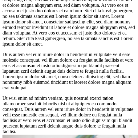
et dolore magna aliquyam erat, sed diam voluptua. At vero eos et
accusam et justo duo dolores et ea rebum. Stet clita kasd gubergren,
no sea takimata sanctus est Lorem ipsum dolor sit amet. Lorem
ipsum dolor sit amet, consetetur sadipscing elitr, sed diam nonumy
eirmod tempor invidunt ut labore et dolore magna aliquyam erat, sed
diam voluptua. At vero eos et accusam et justo duo dolores et ea
rebum. Stet clita kasd gubergren, no sea takimata sanctus est Lorem
ipsum dolor sit amet.
Duis autem vel eum iriure dolor in hendrerit in vulputate velit esse
molestie consequat, vel illum dolore eu feugiat nulla facilisis at vero
eros et accumsan et iusto odio dignissim qui blandit praesent
luptatum zzril delenit augue duis dolore te feugait nulla facilisi.
Lorem ipsum dolor sit amet, consectetuer adipiscing elit, sed diam
nonummy nibh euismod tincidunt ut laoreet dolore magna aliquam
erat volutpat.
Ut wisi enim ad minim veniam, quis nostrud exerci tation
ullamcorper suscipit lobortis nisl ut aliquip ex ea commodo
consequat. Duis autem vel eum iriure dolor in hendrerit in vulputate
velit esse molestie consequat, vel illum dolore eu feugiat nulla
facilisis at vero eros et accumsan et iusto odio dignissim qui blandit
praesent luptatum zzril delenit augue duis dolore te feugait nulla
facilisi.