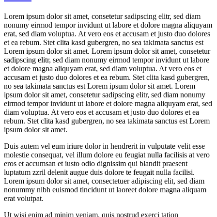
Lorem ipsum dolor sit amet, consetetur sadipscing elitr, sed diam
nonumy eirmod tempor invidunt ut labore et dolore magna aliquyam
erat, sed diam voluptua. At vero eos et accusam et justo duo dolores
et ea rebum. Stet clita kasd gubergren, no sea takimata sanctus est
Lorem ipsum dolor sit amet. Lorem ipsum dolor sit amet, consetetur
sadipscing elitr, sed diam nonumy eirmod tempor invidunt ut labore
et dolore magna aliquyam erat, sed diam voluptua. At vero eos et
accusam et justo duo dolores et ea rebum. Stet clita kasd gubergren,
no sea takimata sanctus est Lorem ipsum dolor sit amet. Lorem
ipsum dolor sit amet, consetetur sadipscing elitr, sed diam nonumy
eirmod tempor invidunt ut labore et dolore magna aliquyam erat, sed
diam voluptua. At vero eos et accusam et justo duo dolores et ea
rebum. Stet clita kasd gubergren, no sea takimata sanctus est Lorem
ipsum dolor sit amet.
Duis autem vel eum iriure dolor in hendrerit in vulputate velit esse
molestie consequat, vel illum dolore eu feugiat nulla facilisis at vero
eros et accumsan et iusto odio dignissim qui blandit praesent
luptatum zzril delenit augue duis dolore te feugait nulla facilisi.
Lorem ipsum dolor sit amet, consectetuer adipiscing elit, sed diam
nonummy nibh euismod tincidunt ut laoreet dolore magna aliquam
erat volutpat.
Ut wisi enim ad minim veniam, quis nostrud exerci tation