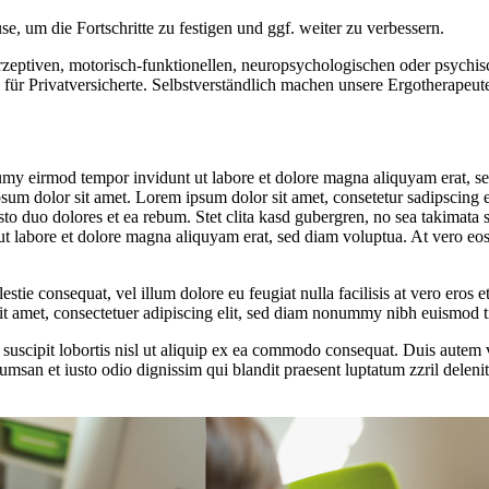
, um die Fortschritte zu festigen und ggf. weiter zu verbessern.
rzeptiven, motorisch-funktionellen, neuropsychologischen oder psych
h für Privatversicherte. Selbstverständlich machen unsere Ergotherapeu
umy eirmod tempor invidunt ut labore et dolore magna aliquyam erat, se
psum dolor sit amet. Lorem ipsum dolor sit amet, consetetur sadipscing 
to duo dolores et ea rebum. Stet clita kasd gubergren, no sea takimata 
t labore et dolore magna aliquyam erat, sed diam voluptua. At vero eos 
estie consequat, vel illum dolore eu feugiat nulla facilisis at vero eros 
 sit amet, consectetuer adipiscing elit, sed diam nonummy nibh euismod t
uscipit lobortis nisl ut aliquip ex ea commodo consequat. Duis autem vel
cumsan et iusto odio dignissim qui blandit praesent luptatum zzril delenit 