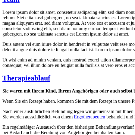
Lorem ipsum dolor sit amet, consetetur sadipscing elitr, sed diam non
rebum. Stet clita kasd gubergren, no sea takimata sanctus est Lorem i
magna aliquyam erat, sed diam voluptua. At vero eos et accusam et jus
consetetur sadipscing elitr, sed diam nonumy eirmod tempor invidunt u
gubergren, no sea takimata sanctus est Lorem ipsum dolor sit amet.
Duis autem vel eum iriure dolor in hendrerit in vulputate velit esse mol
delenit augue duis dolore te feugait nulla facilisi. Lorem ipsum dolor
Ut wisi enim ad minim veniam, quis nostrud exerci tation ullamcorper s
consequat, vel illum dolore eu feugiat nulla facilisis at vero eros et ac
Therapieablauf
Sie waren mit Ihrem Kind, Ihrem Angehörigen oder auch selbst 
Wenn Sie ein Rezept haben, kommen Sie mit dem Rezept in unsere Pra
Nach einer ausführlichen Befundung legen wir gemeinsam mit Ihnen die
Sie werden ausschließlich von einem
Ergotherapeuten
behandelt und 
Ein regelmäßiger Austausch über den bisherigen Behandlungsverlauf i
bei Bedarf auch die Beratung von Angehörigen beinhalten kann.