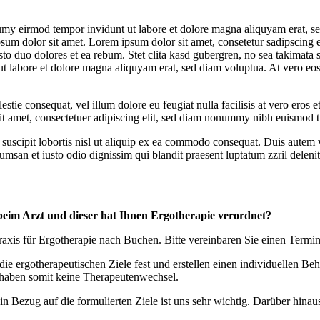
umy eirmod tempor invidunt ut labore et dolore magna aliquyam erat, se
psum dolor sit amet. Lorem ipsum dolor sit amet, consetetur sadipscing 
to duo dolores et ea rebum. Stet clita kasd gubergren, no sea takimata 
t labore et dolore magna aliquyam erat, sed diam voluptua. At vero eos 
estie consequat, vel illum dolore eu feugiat nulla facilisis at vero eros 
 sit amet, consectetuer adipiscing elit, sed diam nonummy nibh euismod t
uscipit lobortis nisl ut aliquip ex ea commodo consequat. Duis autem vel
cumsan et iusto odio dignissim qui blandit praesent luptatum zzril delenit 
beim Arzt und dieser hat Ihnen Ergotherapie verordnet?
xis für Ergotherapie nach Buchen. Bitte vereinbaren Sie einen Termin
 ergotherapeutischen Ziele fest und erstellen einen individuellen Beha
haben somit keine Therapeutenwechsel.
n Bezug auf die formulierten Ziele ist uns sehr wichtig. Darüber hina