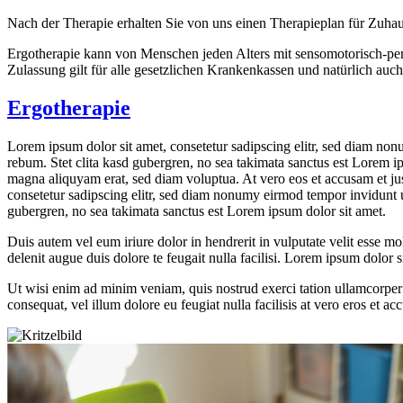
Nach der Therapie erhalten Sie von uns einen Therapieplan für Zuhause
Ergotherapie kann von Menschen jeden Alters mit sensomotorisch-pe
Zulassung gilt für alle gesetzlichen Krankenkassen und natürlich auc
Ergotherapie
Lorem ipsum dolor sit amet, consetetur sadipscing elitr, sed diam non
rebum. Stet clita kasd gubergren, no sea takimata sanctus est Lorem i
magna aliquyam erat, sed diam voluptua. At vero eos et accusam et jus
consetetur sadipscing elitr, sed diam nonumy eirmod tempor invidunt u
gubergren, no sea takimata sanctus est Lorem ipsum dolor sit amet.
Duis autem vel eum iriure dolor in hendrerit in vulputate velit esse mol
delenit augue duis dolore te feugait nulla facilisi. Lorem ipsum dolor
Ut wisi enim ad minim veniam, quis nostrud exerci tation ullamcorper s
consequat, vel illum dolore eu feugiat nulla facilisis at vero eros et ac