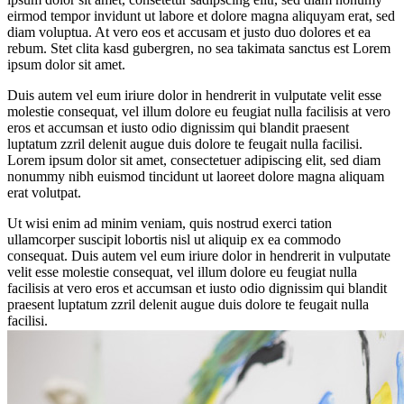
eirmod tempor invidunt ut labore et dolore magna aliquyam erat, sed
diam voluptua. At vero eos et accusam et justo duo dolores et ea
rebum. Stet clita kasd gubergren, no sea takimata sanctus est Lorem
ipsum dolor sit amet.
Duis autem vel eum iriure dolor in hendrerit in vulputate velit esse
molestie consequat, vel illum dolore eu feugiat nulla facilisis at vero
eros et accumsan et iusto odio dignissim qui blandit praesent
luptatum zzril delenit augue duis dolore te feugait nulla facilisi.
Lorem ipsum dolor sit amet, consectetuer adipiscing elit, sed diam
nonummy nibh euismod tincidunt ut laoreet dolore magna aliquam
erat volutpat.
Ut wisi enim ad minim veniam, quis nostrud exerci tation
ullamcorper suscipit lobortis nisl ut aliquip ex ea commodo
consequat. Duis autem vel eum iriure dolor in hendrerit in vulputate
velit esse molestie consequat, vel illum dolore eu feugiat nulla
facilisis at vero eros et accumsan et iusto odio dignissim qui blandit
praesent luptatum zzril delenit augue duis dolore te feugait nulla
facilisi.