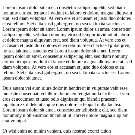
Lorem ipsum dolor sit amet, consetetur sadipscing elitr, sed diam
nonumy eirmod tempor invidunt ut labore et dolore magna aliquyam
erat, sed diam voluptua. At vero eos et accusam et justo duo dolores
et ea rebum. Stet clita kasd gubergren, no sea takimata sanctus est
Lorem ipsum dolor sit amet. Lorem ipsum dolor sit amet, consetetur
sadipscing elitr, sed diam nonumy eirmod tempor invidunt ut labore
et dolore magna aliquyam erat, sed diam voluptua. At vero eos et
accusam et justo duo dolores et ea rebum. Stet clita kasd gubergren,
no sea takimata sanctus est Lorem ipsum dolor sit amet. Lorem
ipsum dolor sit amet, consetetur sadipscing elitr, sed diam nonumy
eirmod tempor invidunt ut labore et dolore magna aliquyam erat, sed
diam voluptua. At vero eos et accusam et justo duo dolores et ea
rebum. Stet clita kasd gubergren, no sea takimata sanctus est Lorem
ipsum dolor sit amet.
Duis autem vel eum iriure dolor in hendrerit in vulputate velit esse
molestie consequat, vel illum dolore eu feugiat nulla facilisis at vero
eros et accumsan et iusto odio dignissim qui blandit praesent
luptatum zzril delenit augue duis dolore te feugait nulla facilisi.
Lorem ipsum dolor sit amet, consectetuer adipiscing elit, sed diam
nonummy nibh euismod tincidunt ut laoreet dolore magna aliquam
erat volutpat.
Ut wisi enim ad minim veniam, quis nostrud exerci tation